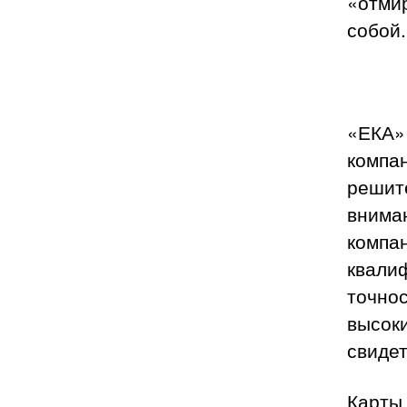
«отми
собой.
«ЕКА»
компан
решит
вниман
компан
квали
точнос
высоки
свиде
Карты