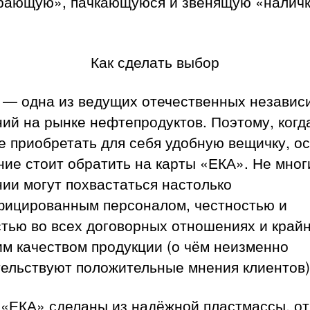
рающую», пачкающуюся и звенящую «наличк
Как сделать выбор
 — одна из ведущих отечественных независ
ий на рынке нефтепродуктов. Поэтому, когд
е приобретать для себя удобную вещичку, о
ие стоит обратить на карты «ЕКА». Не мног
ии могут похвастаться настолько
фицированным персоналом, честностью и
тью во всех договорных отношениях и край
м качеством продукции (о чём неизменно
тельствуют положительные мнения клиентов)
 «ЕКА» сделаны из надёжной пластмассы, о