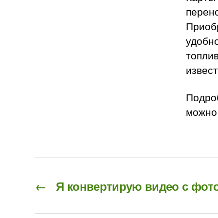
перен
Приобр
удобно
топлив
извес
Подро
можно
←
Я конвертирую видео с фот