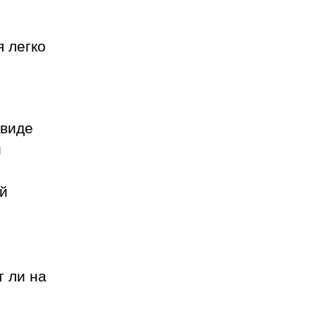
 легко
 виде
и
ой
т ли на