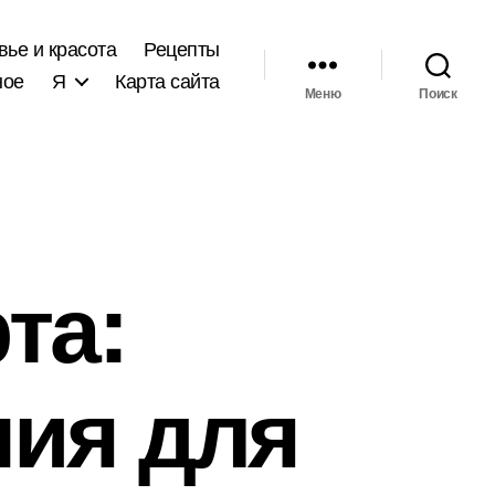
вье и красота
Рецепты
ное
Я
Карта сайта
Меню
Поиск
та:
мия для