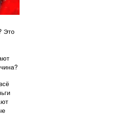
? Это
ают
ичина?
всё
ньги
ают
ые