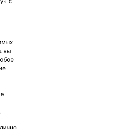
у» с
имых
а вы
собое
ие
не
.
тлично