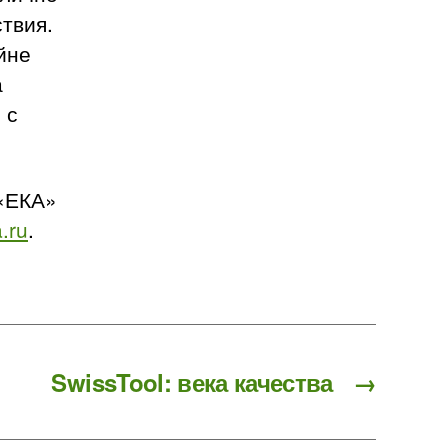
твия.
йне
а
 с
«ЕКА»
.ru
.
SwissTool: века качества
→