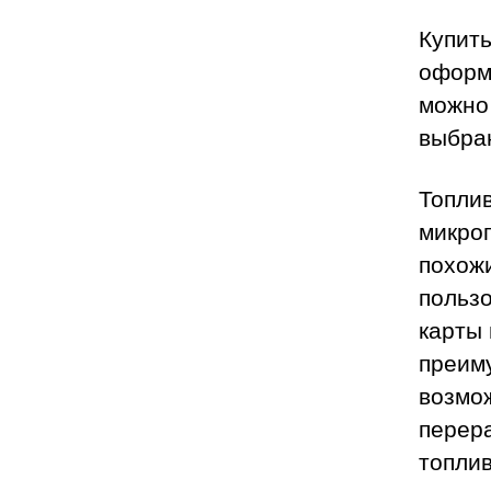
Купить
оформ
можно 
выбра
Топли
микро
похожи
пользо
карты
преим
возмож
перера
топлив