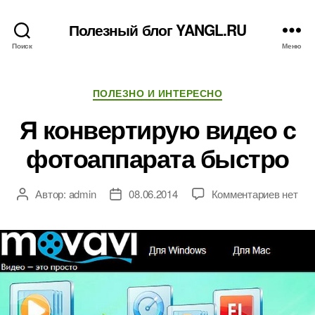
Полезный блог YANGL.RU
Поиск
Меню
Рубрики
ПОЛЕЗНО И ИНТЕРЕСНО
Я конвертирую видео с
фотоаппарата быстро
к
Автор:
admin
08.06.2014
Комментариев
нет
Автор
Дата
записи
записи
записи
Я
конвер
видео
с
фотоап
быстро