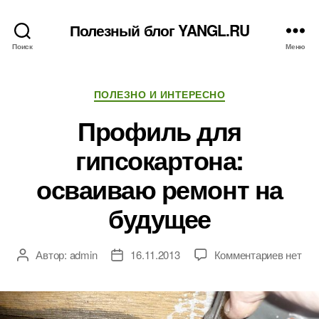
Полезный блог YANGL.RU
Поиск
Меню
Рубрики
ПОЛЕЗНО И ИНТЕРЕСНО
Профиль для
гипсокартона:
осваиваю ремонт на
будущее
к
Автор:
admin
16.11.2013
Комментариев
нет
Автор
Дата
записи
записи
записи
Профи
для
гипсока