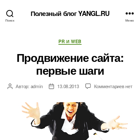
Полезный блог YANGL.RU
Поиск
Меню
Рубрики
PR И WEB
Продвижение сайта:
первые шаги
к
Автор:
admin
13.08.2013
Комментариев
нет
Автор
Дата
записи
записи
записи
Продви
сайта:
первые
шаги