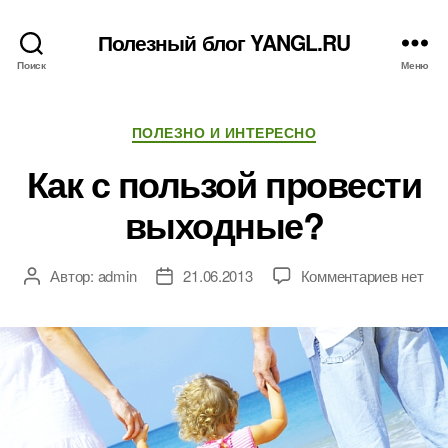
Полезный блог YANGL.RU
Поиск
Меню
Рубрики
ПОЛЕЗНО И ИНТЕРЕСНО
Как с пользой провести
выходные?
к
Автор:
admin
21.06.2013
Комментариев
нет
Автор
Дата
записи
записи
записи
Как
с
пользо
провес
выходн