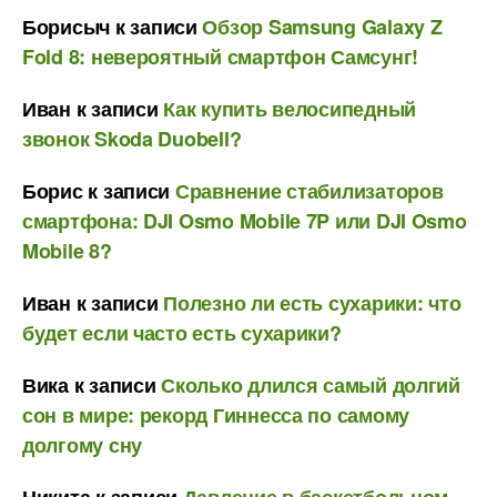
Борисыч
к записи
Обзор Samsung Galaxy Z
Fold 8: невероятный смартфон Самсунг!
Иван
к записи
Как купить велосипедный
звонок Skoda Duobell?
Борис
к записи
Сравнение стабилизаторов
смартфона: DJI Osmo Mobile 7P или DJI Osmo
Mobile 8?
Иван
к записи
Полезно ли есть сухарики: что
будет если часто есть сухарики?
Вика
к записи
Сколько длился самый долгий
сон в мире: рекорд Гиннесса по самому
долгому сну
Никита
к записи
Давление в баскетбольном