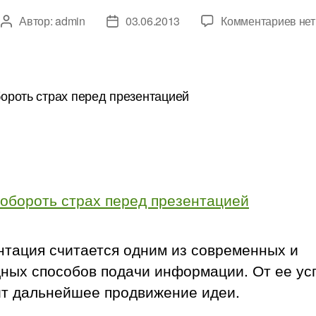
к
Автор:
admin
03.06.2013
Комментариев
нет
Автор
Дата
зап
записи
записи
Как
поб
стр
пер
пре
нтация считается одним из современных и
дных способов подачи информации.
От ее ус
ит дальнейшее продвижение идеи.