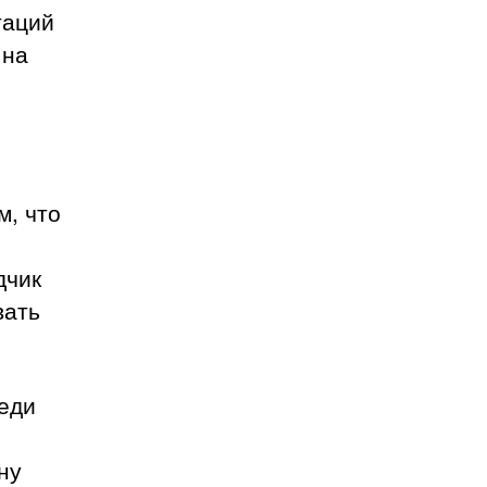
таций
 на
м, что
дчик
вать
реди
ну