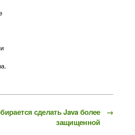
е
 и
а.
обирается сделать Java более
→
защищенной