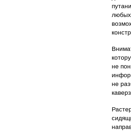
путани
любых
возмо
констр
Внимат
котору
не пон
инфор
не раз
кавер
Растер
сидящи
направ