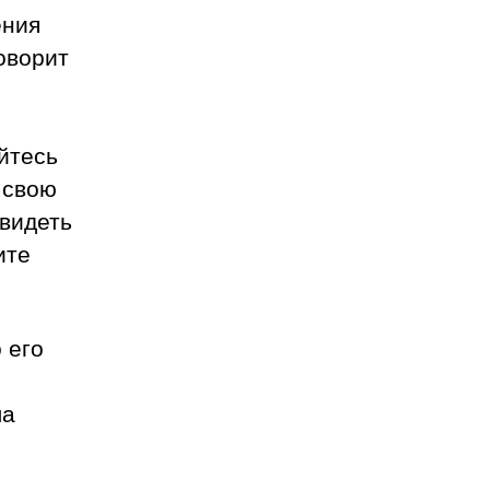
ения
оворит
йтесь
 свою
увидеть
ите
 его
ла