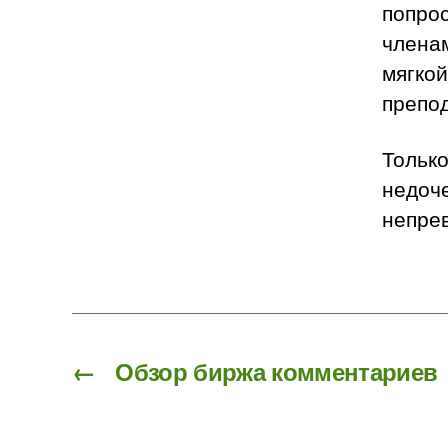
попро
членам
мягкой
препо
Только
недоч
непре
←
Обзор биржа комментариев