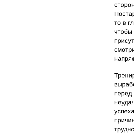
сторон
Постар
то в г
чтобы
присут
смотри
напря
Тренир
выраб
перед 
неудач
успеха
причин
трудно