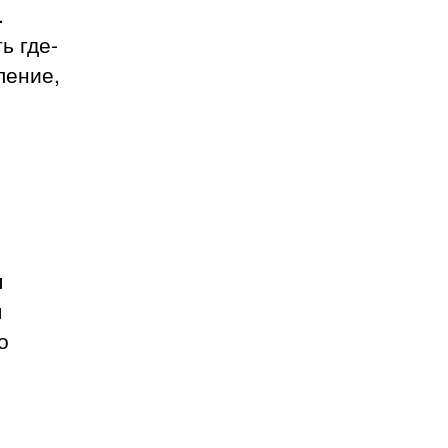
.
ь где-
ление,
я
я
о