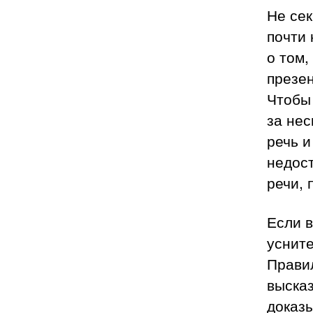
Не сек
почти 
о том,
презе
Чтобы 
за нес
речь и
недост
речи, 
Если в
усните
Правил
высказ
доказы