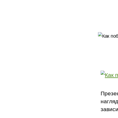
Презе
нагля
завис