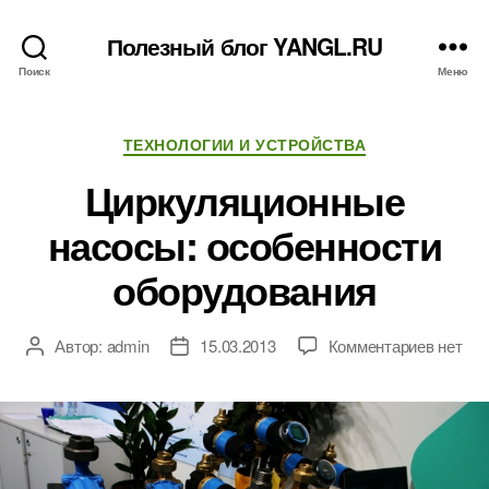
Полезный блог YANGL.RU
Поиск
Меню
Рубрики
ТЕХНОЛОГИИ И УСТРОЙСТВА
Циркуляционные
насосы: особенности
оборудования
к
Автор:
admin
15.03.2013
Комментариев
нет
Автор
Дата
записи
записи
записи
Циркул
насосы
особен
оборуд