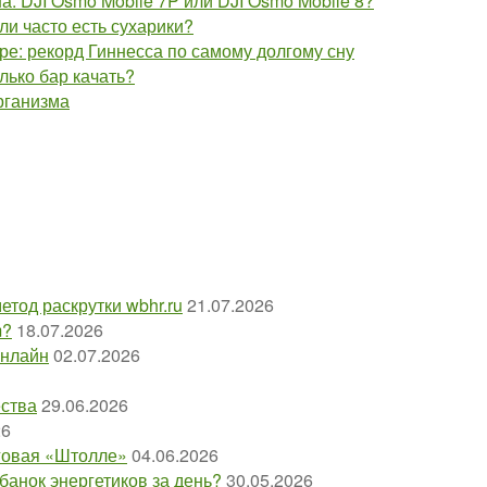
: DJI Osmo Mobile 7P или DJI Osmo Mobile 8?
сли часто есть сухарики?
ре: рекорд Гиннесса по самому долгому сну
лько бар качать?
рганизма
етод раскрутки wbhr.ru
21.07.2026
m?
18.07.2026
онлайн
02.07.2026
ества
29.06.2026
26
оговая «Штолле»
04.06.2026
 банок энергетиков за день?
30.05.2026