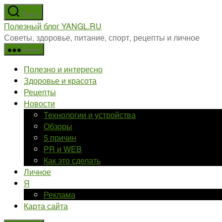
Перейти
Поиск
к
Полезный блог YANGL.RU
содержимому
Советы, здоровье, питание, спорт, рецепты и личное
Меню
Полезно и интересно
Здоровье и красота
Рецепты
Новости
Технологии и устройства
Обзоры
5 причин
PR и WEB
Как это сделать
Личное
Я
Реклама
Карта сайта