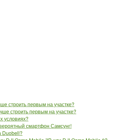
учше строить первым на участке?
лучше строить первым на участке?
их условиях?
евероятный смартфон Самсунг!
 Duobell?