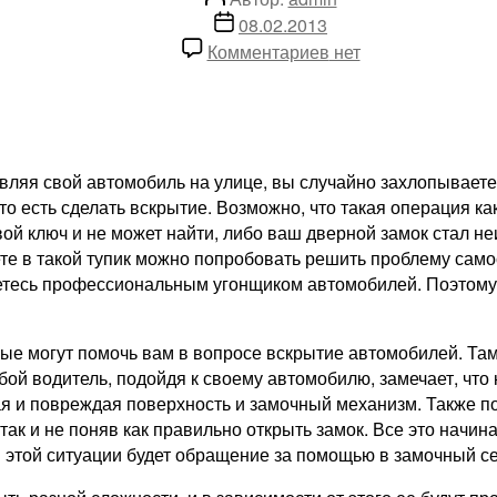
записи
Дата
08.02.2013
записи
к
Комментариев
нет
записи
Вскрытие
автомобиля
без
повреждений
тавляя свой автомобиль на улице, вы случайно захлопывает
 то есть сделать вскрытие. Возможно, что такая операция 
 свой ключ и не может найти, либо ваш дверной замок стал 
ете в такой тупик можно попробовать решить проблему сам
ляетесь профессиональным угонщиком автомобилей. Поэтому
рые могут помочь вам в вопросе вскрытие автомобилей. Т
ой водитель, подойдя к своему автомобилю, замечает, что к
ая и повреждая поверхность и замочный механизм. Также по
ак и не поняв как правильно открыть замок. Все это начина
в этой ситуации будет обращение за помощью в замочный с