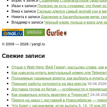
Борис
к записи
Сравнение стабилизаторов смартфона
Иван
к записи
Полезно ли есть сухарики: что будет е
Вика
к записи
Сколько длился самый долгий сон в ми
Никита
к записи
Давление в баскетбольном мяче: ско
Владимр
к записи
Чёрный изюм: польза и вред для о
© 2009 — 2026 / yangl.ru
Свежие записи
Отзыв о Web Hero (Веб Герои): рассылка спама, как м
Как навсегда купить виртуальный номер для Telegra
Подъемные гаражные ворота: как выбрать и купить 
Принцип работы ортодонта на два кресла
30.06.2026
Доставка грузов из Китая — особенности и преимущ
Как правильно купить квартиру в Туринске?
24.06.20
Пироги на заказ с доставкой в Новосибирске — пир
Что будет с организмом, если выпить 5, 10, 15 или 20