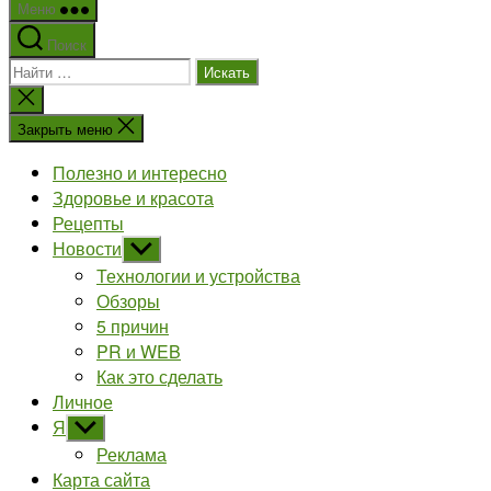
Меню
Поиск
Поиск:
Закрыть
поиск
Закрыть меню
Полезно и интересно
Здоровье и красота
Рецепты
Новости
Показывать
подменю
Технологии и устройства
Обзоры
5 причин
PR и WEB
Как это сделать
Личное
Я
Показывать
подменю
Реклама
Карта сайта