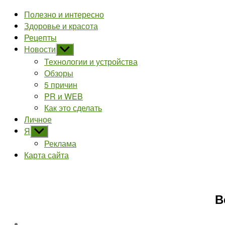
Полезно и интересно
Здоровье и красота
Рецепты
Новости
Показывать
подменю
Технологии и устройства
Обзоры
5 причин
PR и WEB
Как это сделать
Личное
Я
Показывать
подменю
Реклама
Карта сайта
В