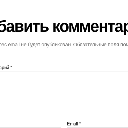
бавить коммента
ес email не будет опубликован.
Обязательные поля по
арий
*
Email
*