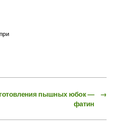
 при
зготовления пышных юбок —
→
фатин