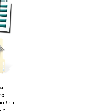
ти
го
но без
ных