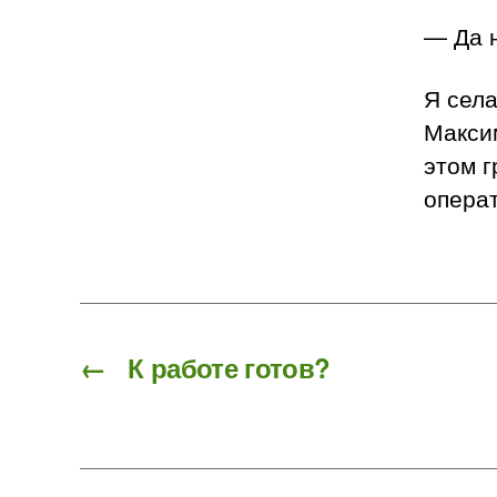
— Да 
Я села
Максим
этом г
операт
←
К работе готов?