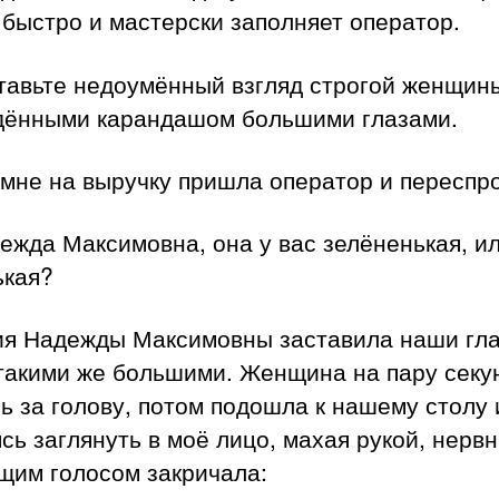
быстро и мастерски заполняет оператор.
тавьте недоумённый взгляд строгой женщин
дёнными карандашом большими глазами.
 мне на выручку пришла оператор и переспр
жда Максимовна, она у вас зелёненькая, и
ькая?
ия Надежды Максимовны заставила наши гл
 такими же большими. Женщина на пару секу
ь за голову, потом подошла к нашему столу 
сь заглянуть в моё лицо, махая рукой, нерв
щим голосом закричала: