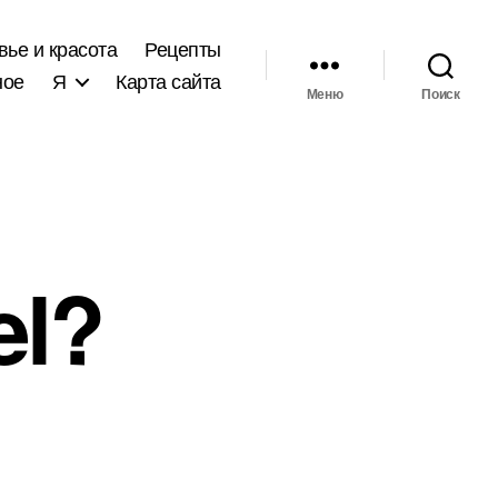
вье и красота
Рецепты
ное
Я
Карта сайта
Меню
Поиск
el?
иси
d