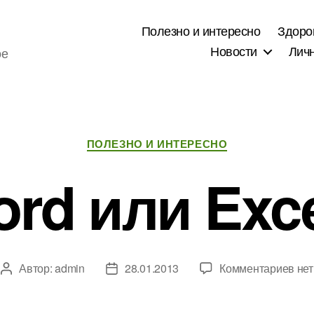
Полезно и интересно
Здоро
Новости
Лич
ое
Рубрики
ПОЛЕЗНО И ИНТЕРЕСНО
rd или Exc
к
Автор:
admin
28.01.2013
Комментариев
нет
Автор
Дата
зап
записи
записи
Wor