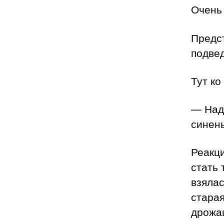
Очень 
Предс
подве
Тут ко
— Наде
синен
Реакц
стать
взялас
старая
дрожа