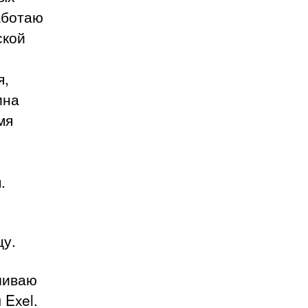
аботаю
ской
я,
ина
мя
.
цу.
ашиваю
 Exel.