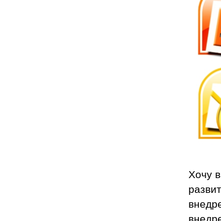
Хочу в
разви
внедре
внедре