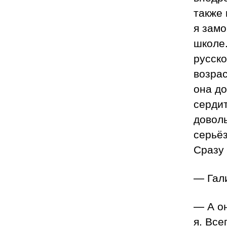
также 
я замо
школе.
русско
возра
она до
сердит
доволь
серьё
Сразу 
— Гали
— А он
я. Все