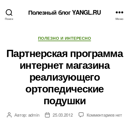
Полезный блог YANGL.RU
Поиск
Меню
Рубрики
ПОЛЕЗНО И ИНТЕРЕСНО
Партнерская программа
интернет магазина
реализующего
ортопедические
подушки
к
Автор:
admin
25.03.2012
Комментариев
нет
Автор
Дата
записи
записи
записи
Партне