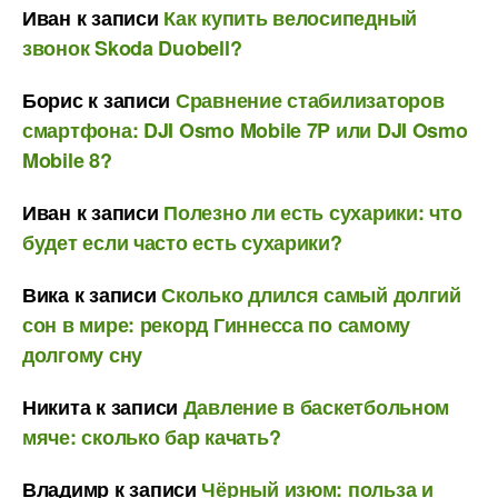
Иван
к записи
Как купить велосипедный
звонок Skoda Duobell?
Борис
к записи
Сравнение стабилизаторов
смартфона: DJI Osmo Mobile 7P или DJI Osmo
Mobile 8?
Иван
к записи
Полезно ли есть сухарики: что
будет если часто есть сухарики?
Вика
к записи
Сколько длился самый долгий
сон в мире: рекорд Гиннесса по самому
долгому сну
Никита
к записи
Давление в баскетбольном
мяче: сколько бар качать?
Владимр
к записи
Чёрный изюм: польза и