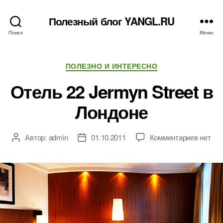
Полезный блог YANGL.RU
Поиск
Меню
Рубрики
ПОЛЕЗНО И ИНТЕРЕСНО
Отель 22 Jermyn Street в
Лондоне
к
Автор:
admin
01.10.2011
Комментариев
нет
Автор
Дата
записи
записи
записи
Отель
22
Jermyn
Street
в
Лондон