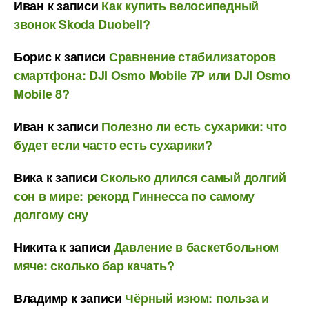
Иван
к записи
Как купить велосипедный
звонок Skoda Duobell?
Борис
к записи
Сравнение стабилизаторов
смартфона: DJI Osmo Mobile 7P или DJI Osmo
Mobile 8?
Иван
к записи
Полезно ли есть сухарики: что
будет если часто есть сухарики?
Вика
к записи
Сколько длился самый долгий
сон в мире: рекорд Гиннесса по самому
долгому сну
Никита
к записи
Давление в баскетбольном
мяче: сколько бар качать?
Владимр
к записи
Чёрный изюм: польза и