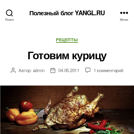
Полезный блог YANGL.RU
Поиск
Меню
Рубрики
РЕЦЕПТЫ
Готовим курицу
к
Автор:
admin
04.05.2011
1 комментарий
Автор
Дата
запи
записи
записи
Гото
кури