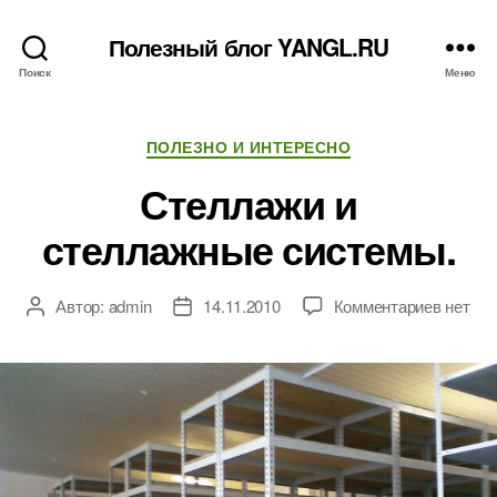
Полезный блог YANGL.RU
Поиск
Меню
Рубрики
ПОЛЕЗНО И ИНТЕРЕСНО
Стеллажи и
стеллажные системы.
к
Автор:
admin
14.11.2010
Комментариев
нет
Автор
Дата
записи
записи
записи
Стелла
и
стелла
систем