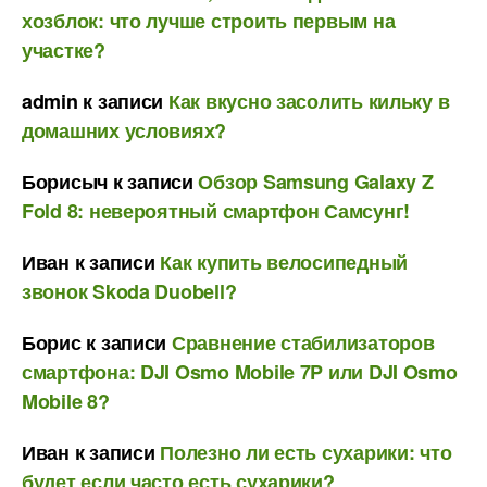
хозблок: что лучше строить первым на
участке?
admin
к записи
Как вкусно засолить кильку в
домашних условиях?
Борисыч
к записи
Обзор Samsung Galaxy Z
Fold 8: невероятный смартфон Самсунг!
Иван
к записи
Как купить велосипедный
звонок Skoda Duobell?
Борис
к записи
Сравнение стабилизаторов
смартфона: DJI Osmo Mobile 7P или DJI Osmo
Mobile 8?
Иван
к записи
Полезно ли есть сухарики: что
будет если часто есть сухарики?