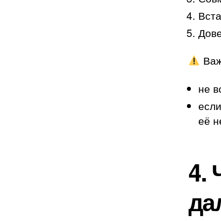
Вста
Дове
Важ
не в
если
её н
4.
да