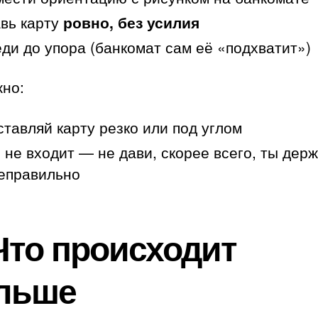
вь карту
ровно, без усилия
ди до упора (банкомат сам её «подхватит»)
но:
ставляй карту резко или под углом
 не входит — не дави, скорее всего, ты дер
еправильно
 Что происходит
льше