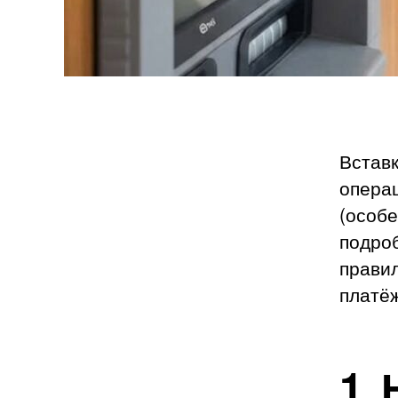
Встав
операц
(особе
подроб
правил
платё
1.