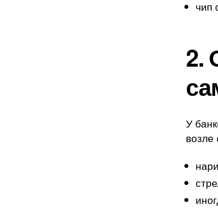
чип
2.
са
У банк
возле 
нари
стре
иног