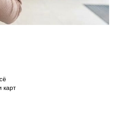
сё
и карт