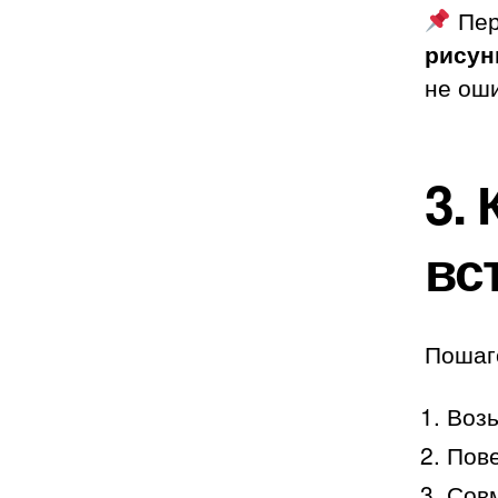
Пер
рисун
не ош
3.
вс
Пошаг
Возь
Пове
Совм