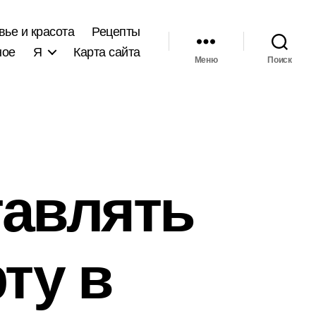
вье и красота
Рецепты
ное
Я
Карта сайта
Меню
Поиск
тавлять
ту в