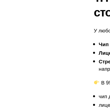
ст
У любо
Чип 
Лице
Стре
напр
В 9
чип
лице