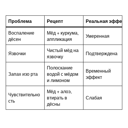
Проблема
Рецепт
Реальная эффект
Воспаление
Мёд + куркума,
Умеренная
дёсен
аппликация
Чистый мёд на
Язвочки
Подтверждена
язвочку
Полоскание
Временный
Запах изо рта
водой с мёдом
эффект
и лимоном
Мёд + алоэ,
Чувствительно
втирать в
Слабая
сть
дёсны