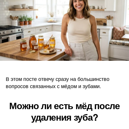
можно
ли
после
удален
как
чистит
и
лечени
зубов
мёдом
В этом посте отвечу сразу на большинство
вопросов связанных с мёдом и зубами.
Можно ли есть мёд после
удаления зуба?