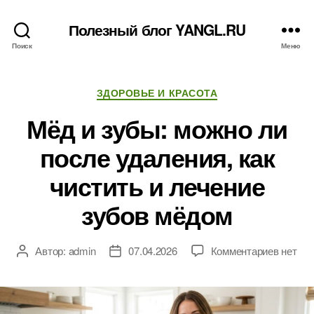
Полезный блог YANGL.RU
Поиск
Меню
Рубрики
ЗДОРОВЬЕ И КРАСОТА
Мёд и зубы: можно ли
после удаления, как
чистить и лечение
зубов мёдом
к
Автор:
admin
07.04.2026
Комментариев
нет
Автор
Дата
записи
записи
записи
Мёд
и
зубы: