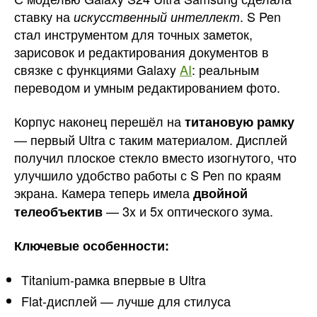
ставку на
. S Pen
искусственный интеллект
стал инструментом для точных заметок,
зарисовок и редактирования документов в
связке с функциями Galaxy
AI
: реальным
переводом и умным редактированием фото.
Корпус наконец перешёл на
титановую рамку
— первый Ultra с таким материалом. Дисплей
получил плоское стекло вместо изогнутого, что
улучшило удобство работы с S Pen по краям
экрана. Камера теперь имела
двойной
— 3x и 5x оптического зума.
телеобъектив
Ключевые особенности:
Titanium-рамка впервые в Ultra
Flat-дисплей — лучше для стилуса