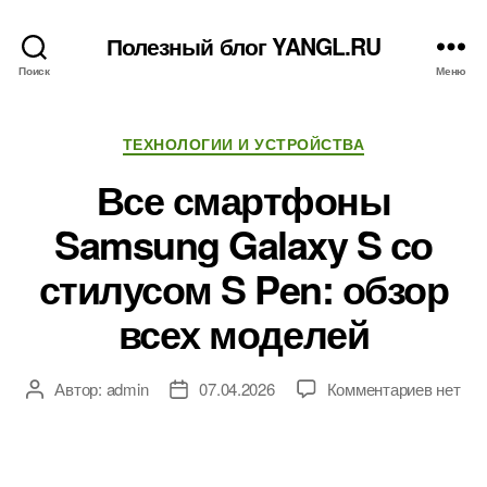
Полезный блог YANGL.RU
Поиск
Меню
Рубрики
ТЕХНОЛОГИИ И УСТРОЙСТВА
Все смартфоны
Samsung Galaxy S со
стилусом S Pen: обзор
всех моделей
к
Автор:
admin
07.04.2026
Комментариев
нет
Автор
Дата
записи
записи
записи
Все
смарт
Samsu