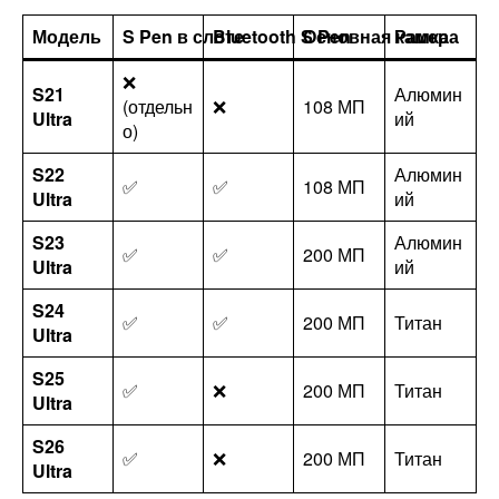
Модель
S Pen в слоте
Bluetooth S Pen
Основная камера
Рамка
❌
S21
Алюмин
(отдельн
❌
108 МП
Ultra
ий
о)
S22
Алюмин
✅
✅
108 МП
Ultra
ий
S23
Алюмин
✅
✅
200 МП
Ultra
ий
S24
✅
✅
200 МП
Титан
Ultra
S25
✅
❌
200 МП
Титан
Ultra
S26
✅
❌
200 МП
Титан
Ultra