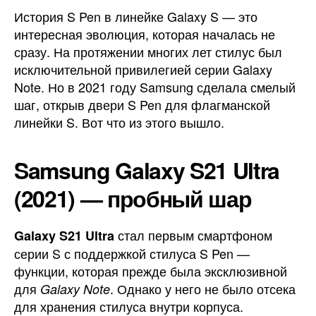
Galaxy
История S Pen в линейке Galaxy S — это
S
интересная эволюция, которая началась не
со
сразу. На протяжении многих лет стилус был
стилус
исключительной привилегией серии Galaxy
S
Note. Но в 2021 году Samsung сделала смелый
Pen:
шаг, открыв двери S Pen для флагманской
обзор
линейки S. Вот что из этого вышло.
всех
моделе
Samsung Galaxy S21 Ultra
(2021) — пробный шар
стал первым смартфоном
Galaxy S21 Ultra
серии S с поддержкой стилуса S Pen —
функции, которая прежде была эксклюзивной
для
. Однако у него не было отсека
Galaxy Note
для хранения стилуса внутри корпуса.