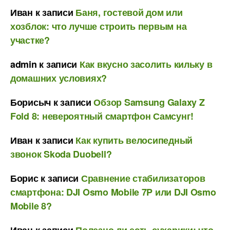
Иван
к записи
Баня, гостевой дом или
хозблок: что лучше строить первым на
участке?
admin
к записи
Как вкусно засолить кильку в
домашних условиях?
Борисыч
к записи
Обзор Samsung Galaxy Z
Fold 8: невероятный смартфон Самсунг!
Иван
к записи
Как купить велосипедный
звонок Skoda Duobell?
Борис
к записи
Сравнение стабилизаторов
смартфона: DJI Osmo Mobile 7P или DJI Osmo
Mobile 8?
Иван
к записи
Полезно ли есть сухарики: что