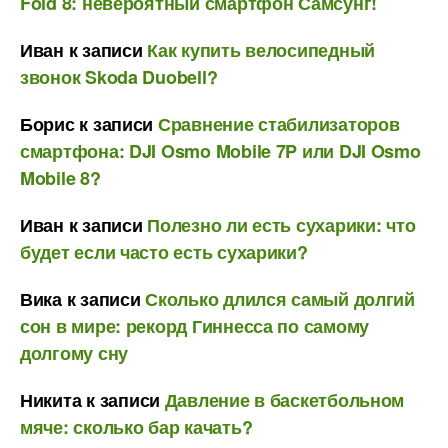
Fold 8: невероятный смартфон Самсунг!
Иван
к записи
Как купить велосипедный
звонок Skoda Duobell?
Борис
к записи
Сравнение стабилизаторов
смартфона: DJI Osmo Mobile 7P или DJI Osmo
Mobile 8?
Иван
к записи
Полезно ли есть сухарики: что
будет если часто есть сухарики?
Вика
к записи
Сколько длился самый долгий
сон в мире: рекорд Гиннесса по самому
долгому сну
Никита
к записи
Давление в баскетбольном
мяче: сколько бар качать?