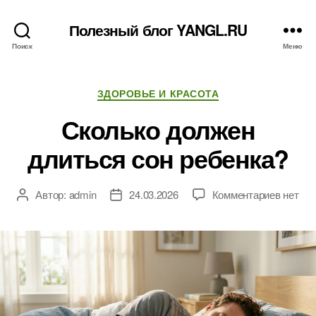
Полезный блог YANGL.RU
Поиск
Меню
Рубрики
ЗДОРОВЬЕ И КРАСОТА
Сколько должен
длиться сон ребенка?
к
Автор:
admin
24.03.2026
Комментариев
нет
Автор
Дата
записи
записи
записи
Скольк
должен
длитьс
сон
ребенк