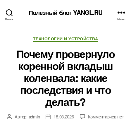
Полезный блог YANGL.RU
Поиск
Меню
Рубрики
ТЕХНОЛОГИИ И УСТРОЙСТВА
Почему провернуло
коренной вкладыш
коленвала: какие
последствия и что
делать?
к
Автор:
admin
18.03.2026
Комментариев
нет
Автор
Дата
записи
записи
записи
Почем