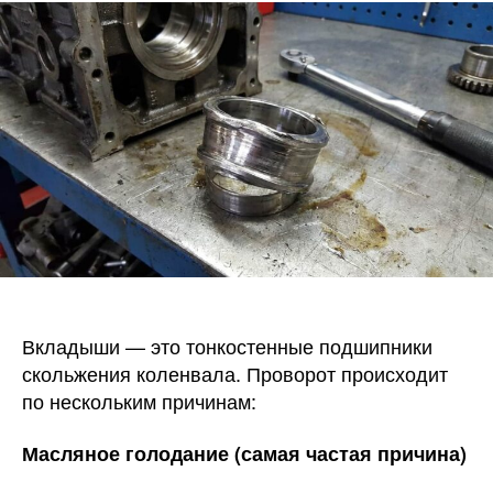
провер
коренн
вклад
коленв
какие
послед
и
что
делать
Вкладыши — это тонкостенные подшипники
скольжения коленвала. Проворот происходит
по нескольким причинам:
Масляное голодание (самая частая причина)