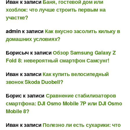
Иван
к записи
Баня, гостевой дом или
хозблок: что лучше строить первым на
участке?
admin
к записи
Как вкусно засолить кильку в
домашних условиях?
Борисыч
к записи
Обзор Samsung Galaxy Z
Fold 8: невероятный смартфон Самсунг!
Иван
к записи
Как купить велосипедный
звонок Skoda Duobell?
Борис
к записи
Сравнение стабилизаторов
смартфона: DJI Osmo Mobile 7P или DJI Osmo
Mobile 8?
Иван
к записи
Полезно ли есть сухарики: что