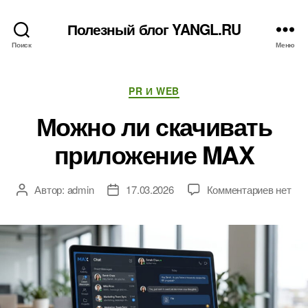
Полезный блог YANGL.RU
Поиск
Меню
Рубрики
PR И WEB
Можно ли скачивать
приложение MAX
к
Автор:
admin
17.03.2026
Комментариев
нет
Автор
Дата
записи
записи
записи
Можно
ли
скачив
прилож
MAX