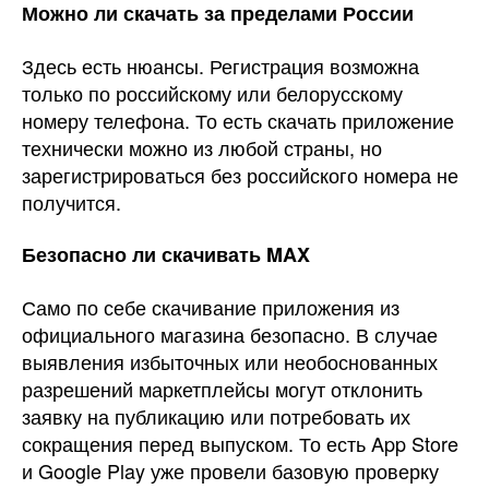
Можно ли скачать за пределами России
Здесь есть нюансы. Регистрация возможна
только по российскому или белорусскому
номеру телефона. То есть скачать приложение
технически можно из любой страны, но
зарегистрироваться без российского номера не
получится.
Безопасно ли скачивать MAX
Само по себе скачивание приложения из
официального магазина безопасно. В случае
выявления избыточных или необоснованных
разрешений маркетплейсы могут отклонить
заявку на публикацию или потребовать их
сокращения перед выпуском. То есть App Store
и Google Play уже провели базовую проверку