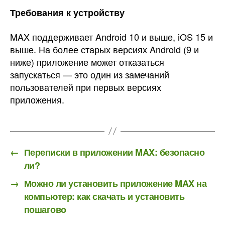
Требования к устройству
MAX поддерживает Android 10 и выше, iOS 15 и
выше. На более старых версиях Android (9 и
ниже) приложение может отказаться
запускаться — это один из замечаний
пользователей при первых версиях
приложения.
←
Переписки в приложении MAX: безопасно
ли?
→
Можно ли установить приложение MAX на
компьютер: как скачать и установить
пошагово