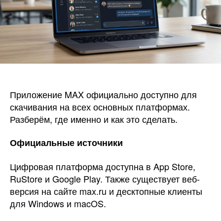
Приложение MAX официально доступно для
скачивания на всех основных платформах.
Разберём, где именно и как это сделать.
Официальные источники
Цифровая платформа доступна в App Store,
RuStore и Google Play. Также существует веб-
версия на сайте max.ru и десктопные клиенты
для Windows и macOS.