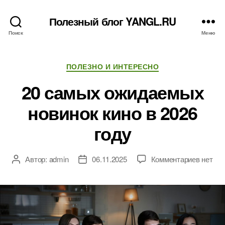
Полезный блог YANGL.RU
Поиск
Меню
Рубрики
ПОЛЕЗНО И ИНТЕРЕСНО
20 самых ожидаемых
новинок кино в 2026
году
к
Автор:
admin
06.11.2025
Комментариев
нет
Автор
Дата
записи
записи
записи
20
самых
ожида
новино
кино