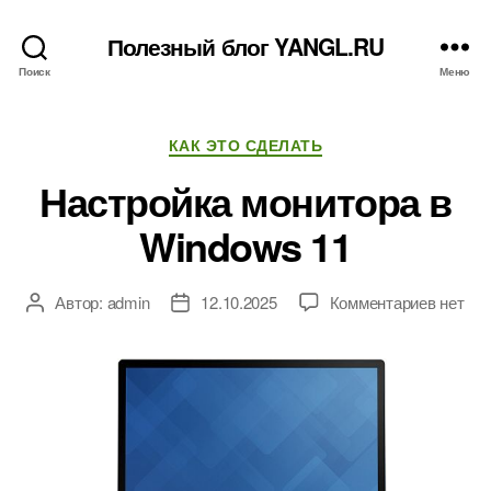
Полезный блог YANGL.RU
Поиск
Меню
Рубрики
КАК ЭТО СДЕЛАТЬ
Настройка монитора в
Windows 11
к
Автор:
admin
12.10.2025
Комментариев
нет
Автор
Дата
записи
записи
записи
Настро
монито
в
Window
11