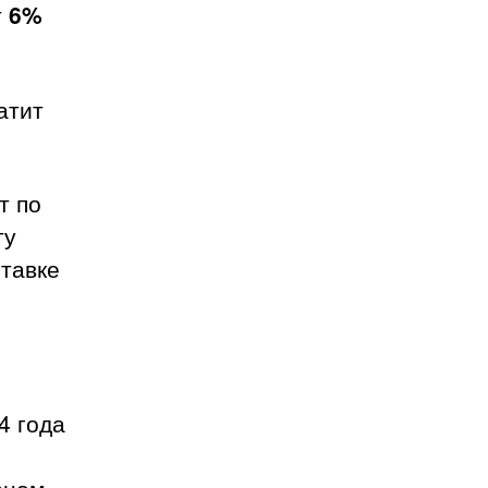
т
6%
атит
т по
ту
ставке
4 года