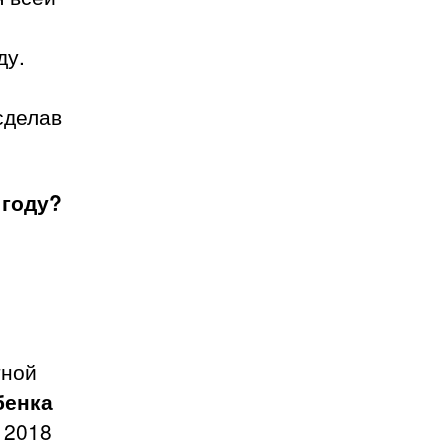
ду.
сделав
 году?
тной
бенка
 2018