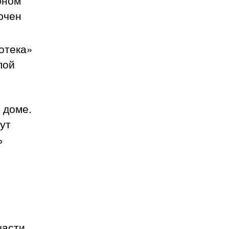
рном
ючен
отека»
лой
 доме.
ут
%
части