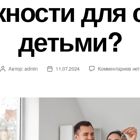
ности для 
детьми?
к
Автор:
admin
11.07.2024
Комментариев
нет
Автор
Дата
зап
записи
записи
Сем
ипо
в
202
году
нов
воз
для