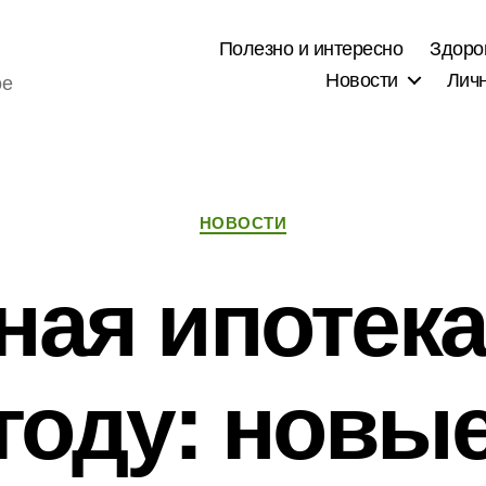
Полезно и интересно
Здоро
Новости
Лич
ое
Рубрики
НОВОСТИ
ая ипотека
году: новы