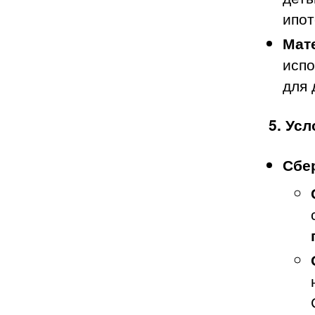
ипот
Мат
испо
для 
5. Ус
Сбе