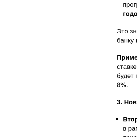
прог
год
Это зн
банку
Приме
ставк
будет 
8%.
3. Но
Вто
в ра