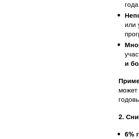
года
Неп
или 
про
Мно
учас
и бо
Приме
может
годовы
2. Сн
6% 