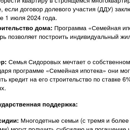
брести квартиру в строящемся многокварти
, если договор долевого участия (ДДУ) закл
е 1 июля 2024 года.
оительство дома:
Программа «Семейная ип
рь позволяет построить индивидуальный жи
р:
Семья Сидоровых мечтает о собственном
даря программе «Семейная ипотека» они мог
ть кредит на его строительство по ставке 6
х.
сударственная поддержка:
сидии:
Многодетные семьи (с тремя и более
ми) могут получить субсидию на погашение 