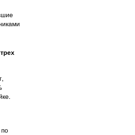
вшие
тниками
х
трех
т,
%
йке.
 по