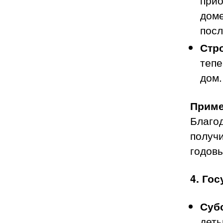
прио
доме
посл
Стр
тепе
дом.
Приме
Благо
получи
годовы
4. Го
Суб
деть