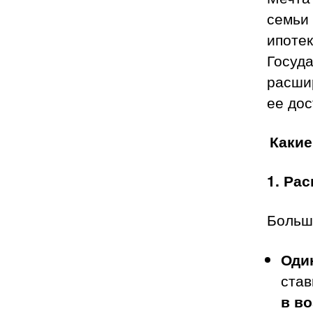
семьи
ипотек
Госуд
расшир
ее дос
Какие
1. Ра
Больш
Оди
ста
в во