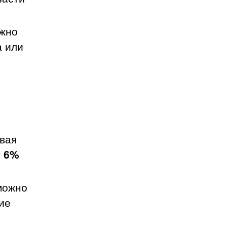
жно
а или
вая
т
6%
можно
ие