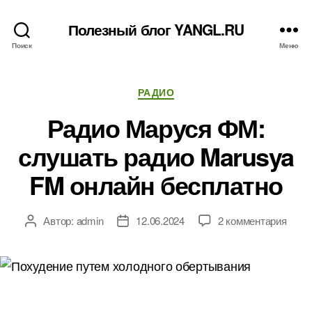
Полезный блог YANGL.RU
Поиск
Меню
Рубрики
РАДИО
Радио Маруся ФМ:
слушать радио Marusya
FM онлайн бесплатно
к
Автор:
admin
12.06.2024
2 комментария
Автор
Дата
запи
записи
записи
Ради
Мару
ФМ:
слуш
ради