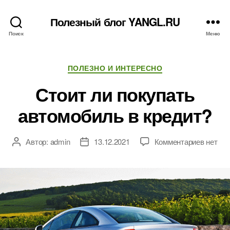
Полезный блог YANGL.RU
Поиск
Меню
Рубрики
ПОЛЕЗНО И ИНТЕРЕСНО
Стоит ли покупать
автомобиль в кредит?
к
Автор:
admin
13.12.2021
Комментариев
нет
Автор
Дата
записи
записи
записи
Стоит
ли
покупа
автомо
в
кредит