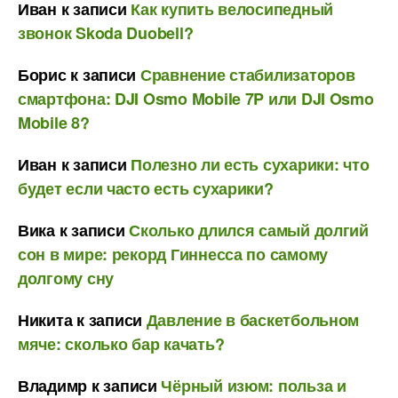
Иван
к записи
Как купить велосипедный
звонок Skoda Duobell?
Борис
к записи
Сравнение стабилизаторов
смартфона: DJI Osmo Mobile 7P или DJI Osmo
Mobile 8?
Иван
к записи
Полезно ли есть сухарики: что
будет если часто есть сухарики?
Вика
к записи
Сколько длился самый долгий
сон в мире: рекорд Гиннесса по самому
долгому сну
Никита
к записи
Давление в баскетбольном
мяче: сколько бар качать?
Владимр
к записи
Чёрный изюм: польза и