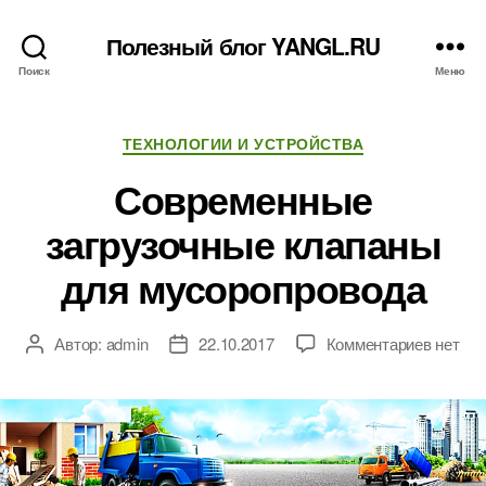
Полезный блог YANGL.RU
Поиск
Меню
Рубрики
ТЕХНОЛОГИИ И УСТРОЙСТВА
Современные
загрузочные клапаны
для мусоропровода
к
Автор:
admin
22.10.2017
Комментариев
нет
Автор
Дата
записи
записи
записи
Соврем
загруз
клапан
для
мусоро