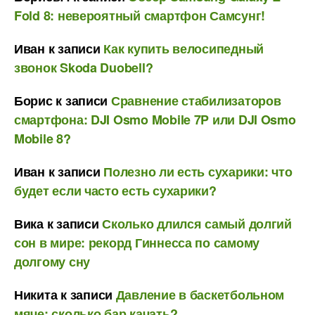
Fold 8: невероятный смартфон Самсунг!
Иван
к записи
Как купить велосипедный
звонок Skoda Duobell?
Борис
к записи
Сравнение стабилизаторов
смартфона: DJI Osmo Mobile 7P или DJI Osmo
Mobile 8?
Иван
к записи
Полезно ли есть сухарики: что
будет если часто есть сухарики?
Вика
к записи
Сколько длился самый долгий
сон в мире: рекорд Гиннесса по самому
долгому сну
Никита
к записи
Давление в баскетбольном
мяче: сколько бар качать?