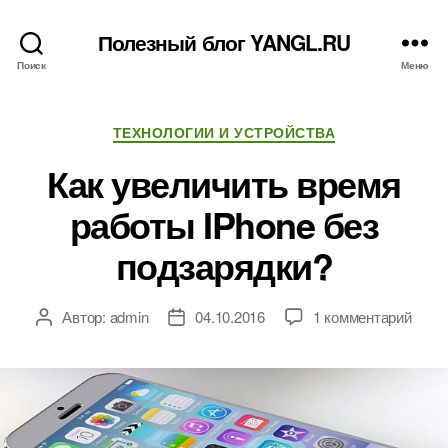
Полезный блог YANGL.RU
Поиск
Меню
Рубрики
ТЕХНОЛОГИИ И УСТРОЙСТВА
Как увеличить время
работы IPhone без
подзарядки?
к
Автор:
admin
04.10.2016
1 комментарий
Автор
Дата
запи
записи
записи
Как
увел
врем
рабо
IPhon