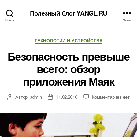
Полезный блог YANGL.RU
Поиск
Меню
Рубрики
ТЕХНОЛОГИИ И УСТРОЙСТВА
Безопасность превыше
всего: обзор
приложения Маяк
к
Автор:
admin
11.02.2016
Комментариев
нет
Автор
Дата
записи
записи
записи
Безопа
превы
всего:
обзор
прилож