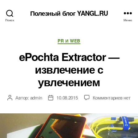
Полезный блог YANGL.RU
Поиск
Меню
Рубрики
PR И WEB
ePochta Extractor —
извлечение с
увлечением
к
Автор:
admin
10.08.2015
Комментариев
нет
Автор
Дата
записи
записи
записи
ePocht
Extract
—
извлеч
с