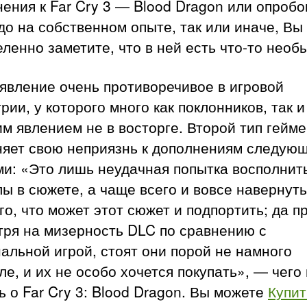
ения к Far Cry 3 — Blood Dragon или опробо
до на собственном опыте, так или иначе, Вы
ленно заметите, что в ней есть что-то необ
явление очень противоречивое в игровой
рии, у которого много как поклонников, так и
им явлением не в восторге. Второй тип гейм
няет свою неприязнь к дополнениям следую
ми: «Это лишь неудачная попытка восполнит
ы в сюжете, а чаще всего и вовсе навернуть
о, что может этот сюжет и подпортить; да п
тря на мизерность DLC по сравнению с
альной игрой, стоят они порой не намного
е, и их не особо хочется покупать», — чего
ь о Far Cry 3: Blood Dragon. Вы можете
Купит