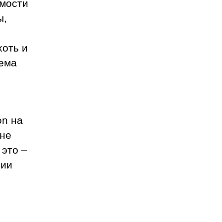
емости
ы,
хоть и
тема
on на
ане
 это –
рии