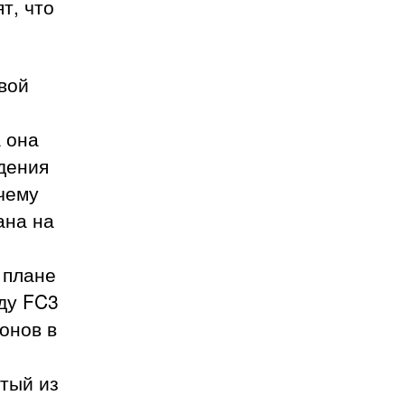
т, что
свой
а она
ждения
очему
ана на
 плане
ду FC3
онов в
ятый из