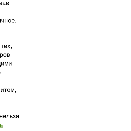
вав
ычное.
 тех,
еров
щими
ь
ритом,
 нельзя
ь