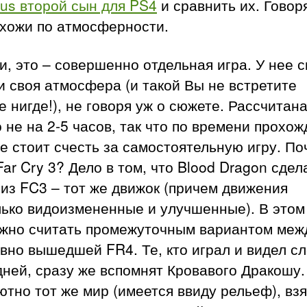
us второй сын для PS4
и сравнить их. Говоря
охожи по атмосферности.
и, это – совершенно отдельная игра. У нее 
и своя атмосфера (и такой Вы не встретите
 нигде!), не говоря уж о сюжете. Рассчитан
 не на 2-5 часов, так что по времени прохо
е стоит счесть за самостоятельную игру. П
Far Cry 3? Дело в том, что Blood Dragon сдел
из FC3 – тот же движок (причем движения
лько видоизмененные и улучшенные). В этом
ожно считать промежуточным вариантом меж
вно вышедшей FR4. Те, кто играл и видел сл
ней, сразу же вспомнят Кровавого Дракошу.
тно тот же мир (имеется ввиду рельеф), вз