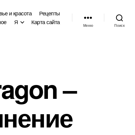
вье и красота
Рецепты
ное
Я
Карта сайта
Меню
Поиск
ragon –
лнение