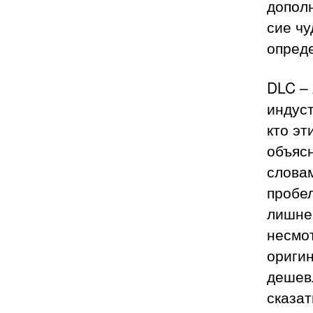
дополн
сие чу
опреде
DLC – 
индуст
кто эт
объяс
слова
пробел
лишнег
несмо
оригин
дешевл
сказат