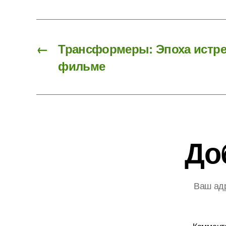
←
Трансформеры: Эпоха истр
фильме
До
Ваш адр