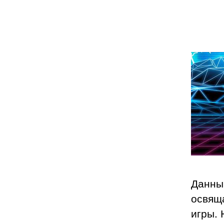
Данный
освяща
игры. 