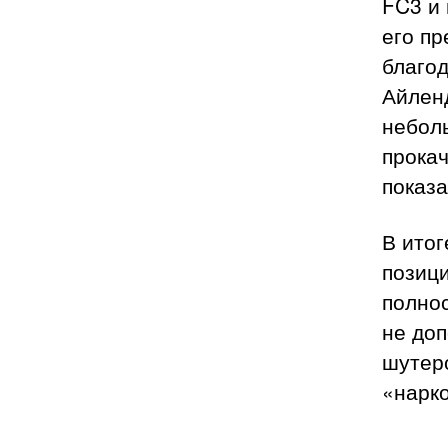
FC3 и
его пр
благод
Айленд
небол
прокач
показа
В итог
позици
полнос
не доп
шутеро
«нарк