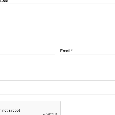
арий
*
Email
*