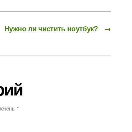
Нужно ли чистить ноутбук?
→
рий
мечены
*