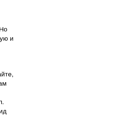
 Но
ую и
айте,
Вам
п.
ид