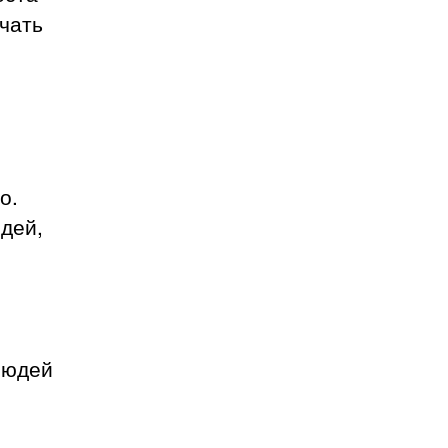
чать
о.
дей,
людей