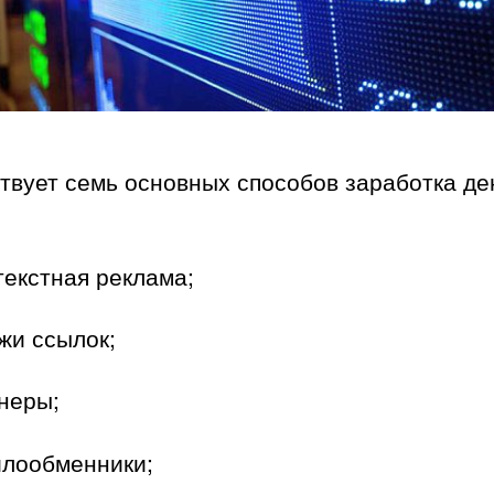
вует семь основных способов заработка де
екстная реклама;
жи ссылок;
неры;
лообменники;