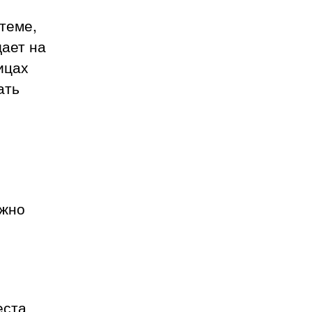
теме,
щает на
ицах
ать
ожно
еста