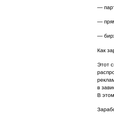
— пар
— пря
— бир
Как за
Этот с
распр
реклам
в зави
В это
Зараб