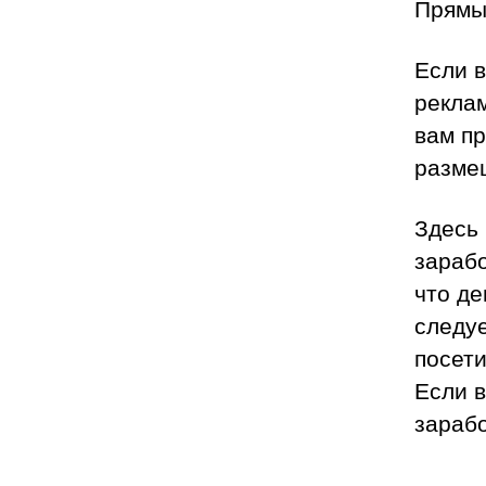
Прямы
Если в
реклам
вам п
разме
Здесь
зарабо
что де
следуе
посети
Если в
зарабо