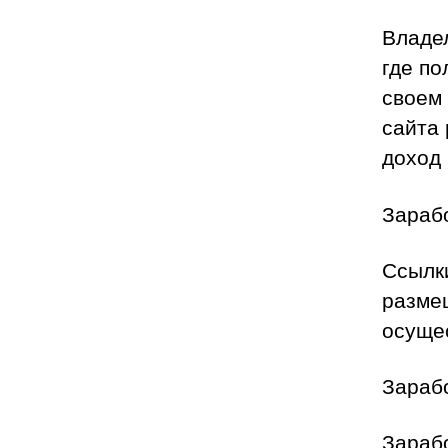
Владел
где по
своем
сайта
доход 
Зарабо
Ссылк
разме
осущес
Зараб
Зараб