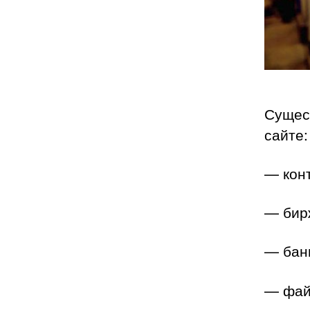
Сущест
сайте:
— конт
— бир
— бан
— фай