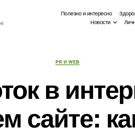
Полезно и интересно
Здоро
Новости
Лич
ое
Рубрики
PR И WEB
ток в интер
м сайте: ка