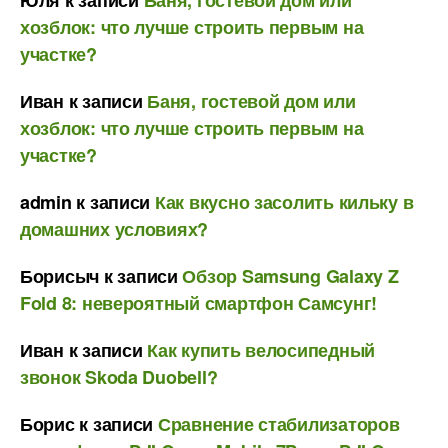
Юля
к записи
Баня, гостевой дом или
хозблок: что лучше строить первым на
участке?
Иван
к записи
Баня, гостевой дом или
хозблок: что лучше строить первым на
участке?
admin
к записи
Как вкусно засолить кильку в
домашних условиях?
Борисыч
к записи
Обзор Samsung Galaxy Z
Fold 8: невероятный смартфон Самсунг!
Иван
к записи
Как купить велосипедный
звонок Skoda Duobell?
Борис
к записи
Сравнение стабилизаторов