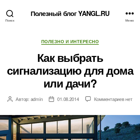
Полезный блог YANGL.RU
Поиск
Меню
Рубрики
ПОЛЕЗНО И ИНТЕРЕСНО
Как выбрать
сигнализацию для дома
или дачи?
к
Автор:
admin
01.08.2014
Комментариев
нет
Автор
Дата
записи
записи
записи
Как
выбрат
сигнал
для
дома