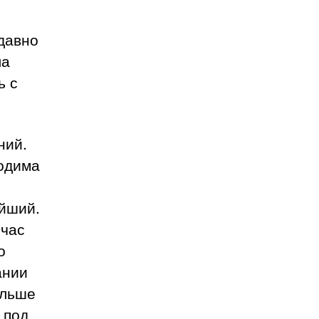
давно
ла
ь с
ний.
ходима
ейший.
йчас
о
ании
ольше
 под