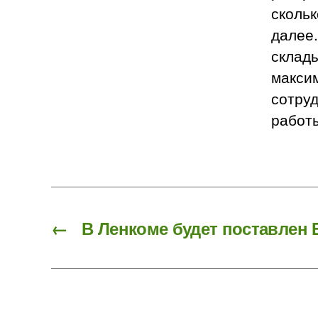
скольк
далее.
склады
макси
сотруд
работы
←
В Ленкоме будет поставлен 