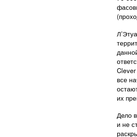
фасовк
(прохо
Л’Эту
террит
данной
ответс
Clever
все на
остают
их пр
Дело в
и не с
раскры