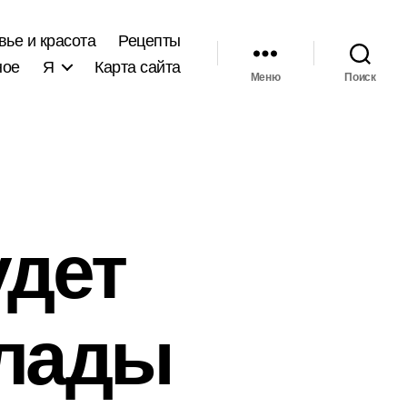
вье и красота
Рецепты
ное
Я
Карта сайта
Меню
Поиск
удет
клады