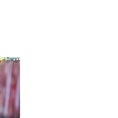
иси
ver
te
ет
луживать
ады
туаль