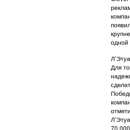
реклам
компа
появил
крупне
одной
Л’Эту
Для то
надеж
сделат
Победи
компан
отмет
Л’Эту
70 000