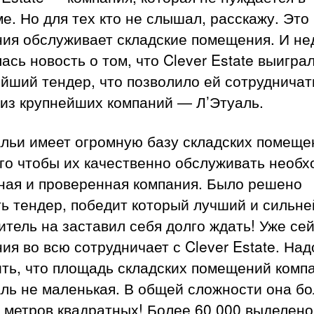
е. Но для тех кто не слышал, расскажу. Это
ния обслуживает складские помещения. И не
ась новость о том, что Clever Estate выигра
йший тендер, что позволило ей сотрудничат
 из крупнейших компаний — Л’Этуаль.
альи имеет огромную базу складских помеще
го чтобы их качественно обслуживать необ
ная и проверенная компания. Было решено
ь тендер, победит который лучший и сильн
тель на заставил себя долго ждать! Уже се
ия во всю сотрудничает с Clever Estate. Над
ить, что площадь складских помещений комп
аль не маленькая. В общей сложности она б
 метров квадратных! Более 60 000 выделено