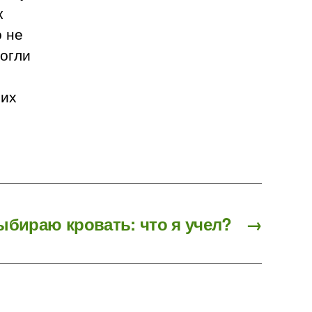
к
о не
могли
 их
ыбираю кровать: что я учел?
→