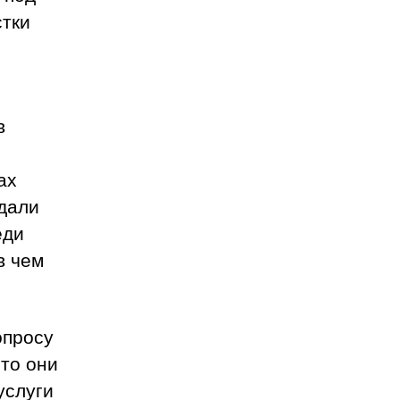
стки
в
ах
юдали
еди
в чем
опросу
что они
услуги