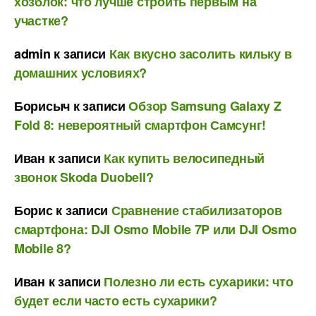
хозблок: что лучше строить первым на
участке?
admin
к записи
Как вкусно засолить кильку в
домашних условиях?
Борисыч
к записи
Обзор Samsung Galaxy Z
Fold 8: невероятный смартфон Самсунг!
Иван
к записи
Как купить велосипедный
звонок Skoda Duobell?
Борис
к записи
Сравнение стабилизаторов
смартфона: DJI Osmo Mobile 7P или DJI Osmo
Mobile 8?
Иван
к записи
Полезно ли есть сухарики: что
будет если часто есть сухарики?