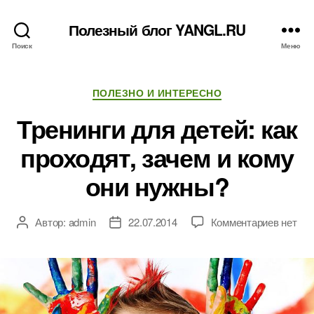
Полезный блог YANGL.RU
Поиск
Меню
Рубрики
ПОЛЕЗНО И ИНТЕРЕСНО
Тренинги для детей: как
проходят, зачем и кому
они нужны?
к
Автор:
admin
22.07.2014
Комментариев
нет
Автор
Дата
записи
записи
записи
Тренин
для
детей:
как
проходя