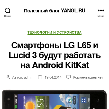
Полезный блог YANGL.RU
Поиск
Меню
Рубрики
ТЕХНОЛОГИИ И УСТРОЙСТВА
Смартфоны LG L65 и
Lucid 3 будут работать
на Android KitKat
к
Автор:
admin
19.04.2014
Комментариев
нет
Автор
Дата
записи
записи
записи
Смарт
LG
L65
и
Lucid