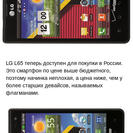
3
будут
работа
на
Android
KitKat
LG L65 теперь доступен для покупки в России.
Это смартфон по цене выше бюджетного,
поэтому начинка неплохая, а цена ниже, чем у
более старших девайсов, называемых
флагманами.