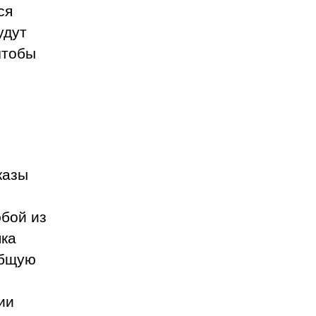
ся
удут
чтобы
казы
и
юбой из
яка
общую
ии