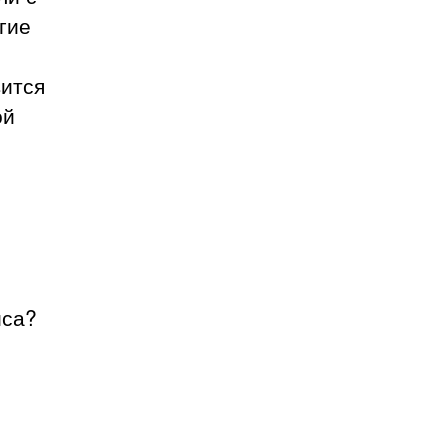
гие
вится
ой
иса?