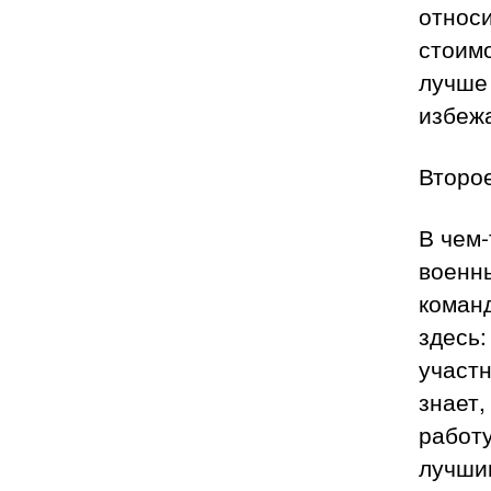
относи
стоимо
лучше 
избеж
Второе
В чем-
военн
команд
здесь:
участн
знает,
работу
лучши