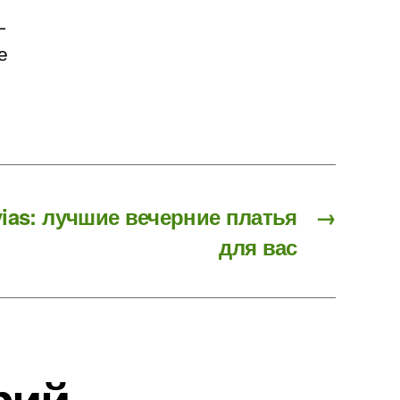
—
е
ias: лучшие вечерние платья
→
для вас
рий