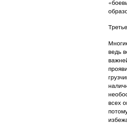
«боевы
образ
Третье
Многие
ведь в
важне
прояв
грузчи
наличн
необо
всех о
потому
избежа