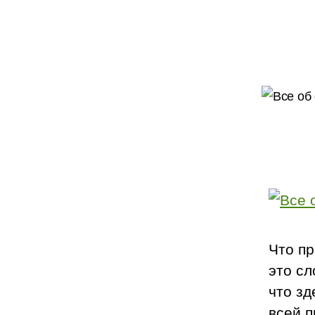
Что пр
это с
что зд
всей п