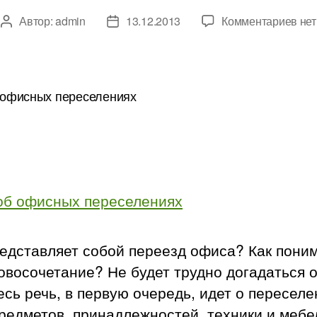
к
Автор:
admin
13.12.2013
Комментариев
нет
Автор
Дата
зап
записи
записи
Все
об
офи
пер
едставляет собой переезд офиса? Как пони
ловосочетание?
Не будет трудно догадаться о
есь речь, в первую очередь, идет о пересел
редметов, принадлежностей, техники и мебе