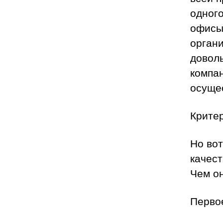
одного
офисы
орган
доволь
компа
осуще
Крите
Но вот
качес
Чем о
Перво