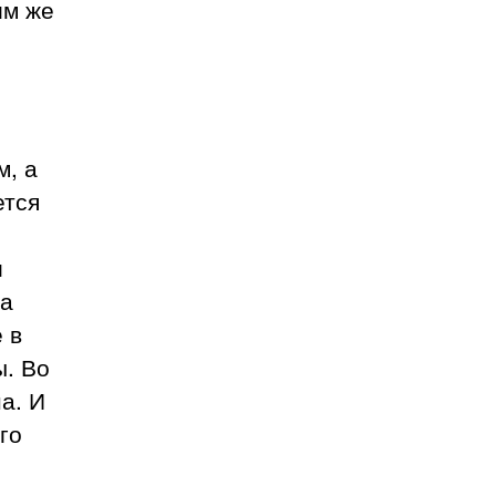
им же
м, а
ется
и
та
 в
ы. Во
а. И
го