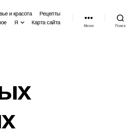
вье и красота
Рецепты
ное
Я
Карта сайта
Меню
Поиск
ных
ях