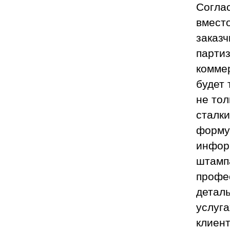
Соглас
вместо
заказч
партиз
коммер
будет 
не тол
сталк
формул
инфор
штамп
профе
детал
услуга
клиен