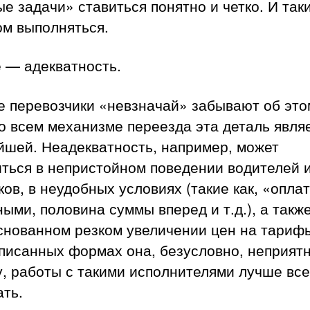
е задачи» ставиться понятно и четко. И так
ом выполняться.
 — адекватность.
 перевозчики «невзначай» забывают об это
о всем механизме переезда эта деталь явля
йшей. Неадекватность, например, может
иться в непристойном поведении водителей 
ков, в неудобных условиях (такие как, «опла
ыми, половина суммы вперед и т.д.), а также
снованном резком увеличении цен на тариф
писанных формах она, безусловно, неприятн
, работы с такими исполнителями лучше все
ть.