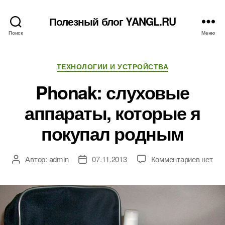
Полезный блог YANGL.RU
Поиск
Меню
Рубрики
ТЕХНОЛОГИИ И УСТРОЙСТВА
Phonak: слуховые
аппараты, которые я
покупал родным
к
Автор:
admin
07.11.2013
Комментариев
нет
Автор
Дата
записи
записи
записи
Phonak
слухов
аппара
которы
я