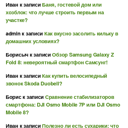
Иван
к записи
Баня, гостевой дом или
хозблок: что лучше строить первым на
участке?
admin
к записи
Как вкусно засолить кильку в
домашних условиях?
Борисыч
к записи
Обзор Samsung Galaxy Z
Fold 8: невероятный смартфон Самсунг!
Иван
к записи
Как купить велосипедный
звонок Skoda Duobell?
Борис
к записи
Сравнение стабилизаторов
смартфона: DJI Osmo Mobile 7P или DJI Osmo
Mobile 8?
Иван
к записи
Полезно ли есть сухарики: что