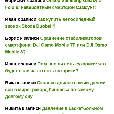
Борисыч
к записи
Обзор Samsung Galaxy Z
Fold 8: невероятный смартфон Самсунг!
Иван
к записи
Как купить велосипедный
звонок Skoda Duobell?
Борис
к записи
Сравнение стабилизаторов
смартфона: DJI Osmo Mobile 7P или DJI Osmo
Mobile 8?
Иван
к записи
Полезно ли есть сухарики: что
будет если часто есть сухарики?
Вика
к записи
Сколько длился самый долгий
сон в мире: рекорд Гиннесса по самому
долгому сну
Никита
к записи
Давление в баскетбольном