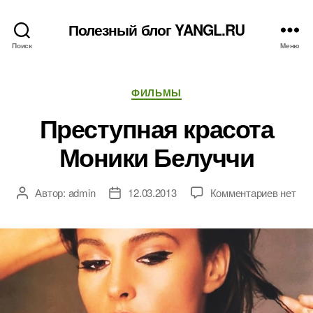
Полезный блог YANGL.RU
Поиск
Меню
Рубрики
ФИЛЬМЫ
Преступная красота
Моники Белуччи
к
Автор:
admin
12.03.2013
Комментариев
нет
Автор
Дата
записи
записи
записи
Престу
красот
Моники
Белучч