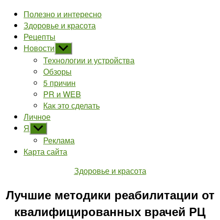
Полезно и интересно
Здоровье и красота
Рецепты
Новости
Показывать
подменю
Технологии и устройства
Обзоры
5 причин
PR и WEB
Как это сделать
Личное
Я
Показывать
подменю
Реклама
Карта сайта
Рубрики
Здоровье и красота
Лучшие методики реабилитации от
квалифицированных врачей РЦ