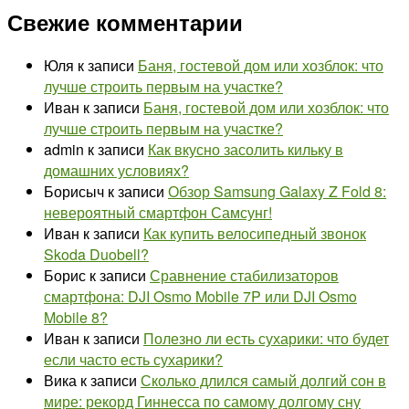
Свежие комментарии
Юля
к записи
Баня, гостевой дом или хозблок: что
лучше строить первым на участке?
Иван
к записи
Баня, гостевой дом или хозблок: что
лучше строить первым на участке?
admin
к записи
Как вкусно засолить кильку в
домашних условиях?
Борисыч
к записи
Обзор Samsung Galaxy Z Fold 8:
невероятный смартфон Самсунг!
Иван
к записи
Как купить велосипедный звонок
Skoda Duobell?
Борис
к записи
Сравнение стабилизаторов
смартфона: DJI Osmo Mobile 7P или DJI Osmo
Mobile 8?
Иван
к записи
Полезно ли есть сухарики: что будет
если часто есть сухарики?
Вика
к записи
Сколько длился самый долгий сон в
мире: рекорд Гиннесса по самому долгому сну