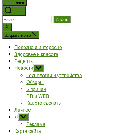
Меню
Поиск
Поиск:
Закрыть
поиск
Закрыть меню
Полезно и интересно
Здоровье и красота
Рецепты
Новости
Показывать
подменю
Технологии и устройства
Обзоры
5 причин
PR и WEB
Как это сделать
Личное
Я
Показывать
подменю
Реклама
Карта сайта