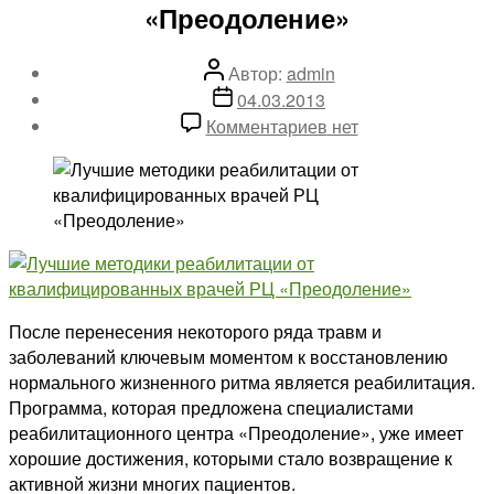
«Преодоление»
Автор
Автор:
admin
записи
Дата
04.03.2013
записи
к
Комментариев
нет
записи
Лучшие
методики
реабилитации
от
квалифицированны
врачей
РЦ
После перенесения некоторого ряда травм и
«Преодоление»
заболеваний ключевым моментом к восстановлению
нормального жизненного ритма является реабилитация.
Программа, которая предложена специалистами
реабилитационного центра «Преодоление», уже имеет
хорошие достижения, которыми стало возвращение к
активной жизни многих пациентов.