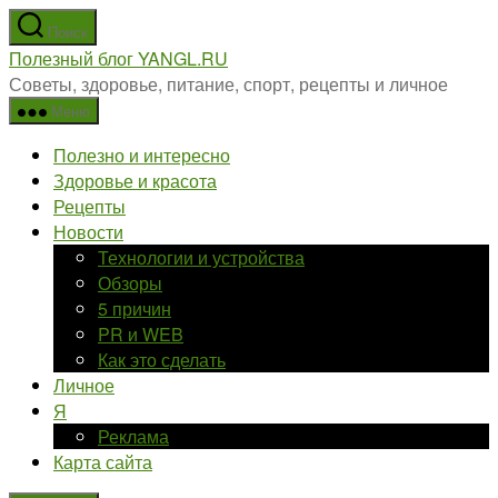
Перейти
Поиск
к
Полезный блог YANGL.RU
содержимому
Советы, здоровье, питание, спорт, рецепты и личное
Меню
Полезно и интересно
Здоровье и красота
Рецепты
Новости
Технологии и устройства
Обзоры
5 причин
PR и WEB
Как это сделать
Личное
Я
Реклама
Карта сайта