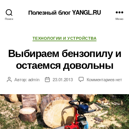
Полезный блог YANGL.RU
Поиск
Меню
Рубрики
ТЕХНОЛОГИИ И УСТРОЙСТВА
Выбираем бензопилу и
остаемся довольны
к
Автор:
admin
23.01.2013
Комментариев
нет
Автор
Дата
записи
записи
записи
Выбир
бензоп
и
остаем
доволь