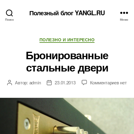
Полезный блог YANGL.RU
Поиск
Меню
Рубрики
ПОЛЕЗНО И ИНТЕРЕСНО
Бронированные
стальные двери
к
Автор:
admin
23.01.2013
Комментариев
нет
Автор
Дата
записи
записи
записи
Бронир
стальн
двери