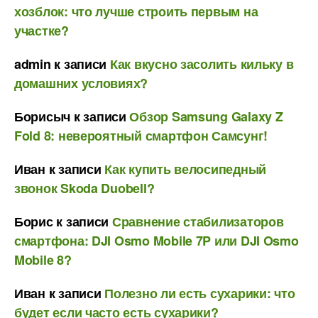
хозблок: что лучше строить первым на
участке?
admin
к записи
Как вкусно засолить кильку в
домашних условиях?
Борисыч
к записи
Обзор Samsung Galaxy Z
Fold 8: невероятный смартфон Самсунг!
Иван
к записи
Как купить велосипедный
звонок Skoda Duobell?
Борис
к записи
Сравнение стабилизаторов
смартфона: DJI Osmo Mobile 7P или DJI Osmo
Mobile 8?
Иван
к записи
Полезно ли есть сухарики: что
будет если часто есть сухарики?