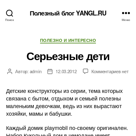
Полезный блог YANGL.RU
Поиск
Меню
Рубрики
ПОЛЕЗНО И ИНТЕРЕСНО
Серьезные дети
к
Автор:
admin
12.03.2012
Комментариев
нет
Автор
Дата
записи
записи
записи
Серьез
Детские конструкторы из серии, тема которых
дети
связана с бытом, отдыхом и семьей полезны
маленьким девочкам, ведь из них вырастают
хозяйки, мамы и бабушки.
Каждый домик playmobil по-своему оригинален.
Набор Кукольный дом в чемодане имеет