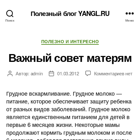
Полезный блог YANGL.RU
Поиск
Меню
Рубрики
ПОЛЕЗНО И ИНТЕРЕСНО
Важный совет матерям
к
Автор:
admin
01.03.2012
Комментариев
нет
Автор
Дата
записи
записи
записи
Важны
Грудное вскармливание. Грудное молоко —
совет
питание, которое обеспечивает защиту ребенка
матеря
от разных видов заболеваний.
Грудное молоко
является единственным питанием для детей в
первые 6 месяцев жизни. Некоторые мамы
продолжают кормить грудным молоком и после
6 месяцев, добавляя постепенно другие виды