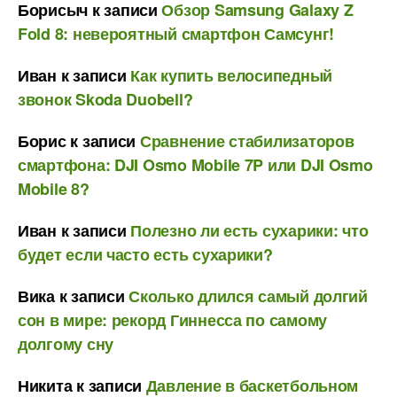
Борисыч
к записи
Обзор Samsung Galaxy Z
Fold 8: невероятный смартфон Самсунг!
Иван
к записи
Как купить велосипедный
звонок Skoda Duobell?
Борис
к записи
Сравнение стабилизаторов
смартфона: DJI Osmo Mobile 7P или DJI Osmo
Mobile 8?
Иван
к записи
Полезно ли есть сухарики: что
будет если часто есть сухарики?
Вика
к записи
Сколько длился самый долгий
сон в мире: рекорд Гиннесса по самому
долгому сну
Никита
к записи
Давление в баскетбольном