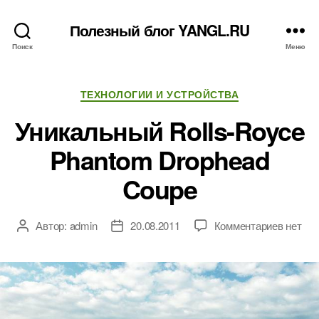
Полезный блог YANGL.RU
Поиск
Меню
Рубрики
ТЕХНОЛОГИИ И УСТРОЙСТВА
Уникальный Rolls-Royce
Phantom Drophead
Coupe
к
Автор:
admin
20.08.2011
Комментариев
нет
Автор
Дата
записи
записи
записи
Уникал
Rolls-
Royce
Phanto
Drophe