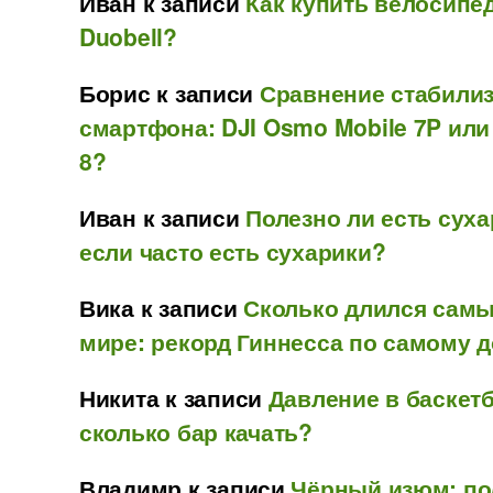
Иван
к записи
Как купить велосипе
Duobell?
Борис
к записи
Сравнение стабили
смартфона: DJI Osmo Mobile 7P или
8?
Иван
к записи
Полезно ли есть суха
если часто есть сухарики?
Вика
к записи
Сколько длился самы
мире: рекорд Гиннесса по самому д
Никита
к записи
Давление в баскет
сколько бар качать?
Владимр
к записи
Чёрный изюм: по