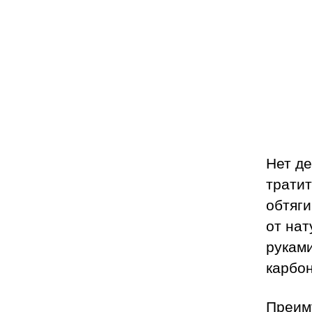
Нет де
тратит
обтяги
от нат
руками
карбон
Преиму