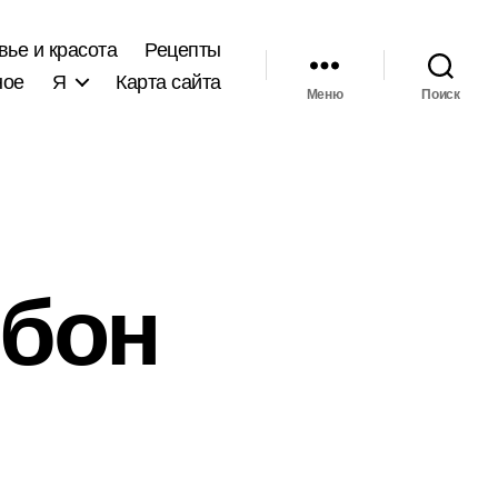
вье и красота
Рецепты
ное
Я
Карта сайта
Меню
Поиск
рбон
иси
нка