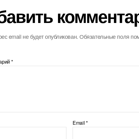
бавить коммента
ес email не будет опубликован.
Обязательные поля по
арий
*
Email
*