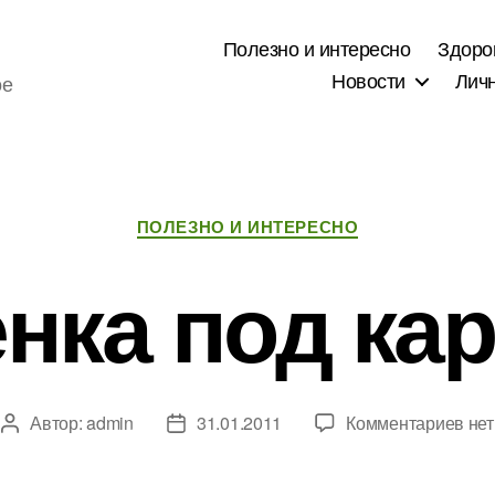
Полезно и интересно
Здоро
Новости
Лич
ое
Рубрики
ПОЛЕЗНО И ИНТЕРЕСНО
нка под ка
к
Автор:
admin
31.01.2011
Комментариев
нет
Автор
Дата
зап
записи
записи
Пле