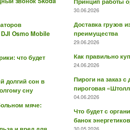
дный звонок Skoda
Принцип работы о
30.06.2026
Доставка грузов и
заторов
преимущества
 DJI Osmo Mobile
29.06.2026
Как правильно куп
рики: что будет
24.06.2026
Пироги на заказ с
й долгий сон в
пироговая «Штолл
олгому сну
04.06.2026
больном мяче:
Что будет с органи
банок энергетиков
льза и вред для
30.05.2026