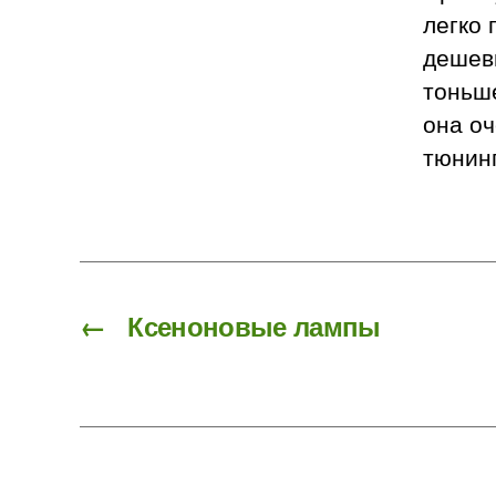
легко 
дешеви
тоньше
она оч
тюнинг
←
Ксеноновые лампы