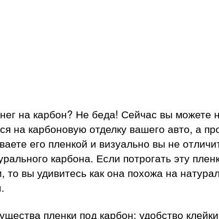
под
кар
нег на карбон? Не беда! Сейчас вы можете 
ся на карбоновую отделку вашего авто, а пр
ваете его пленкой и визуально вы не отличи
урального карбона. Если потрогать эту плен
, то вы удивитесь как она похожа на натура
.
щества пленки под карбон: удобство клейки