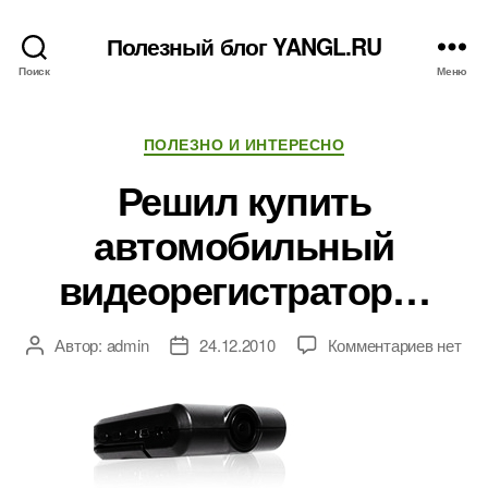
Полезный блог YANGL.RU
Поиск
Меню
Рубрики
ПОЛЕЗНО И ИНТЕРЕСНО
Решил купить
автомобильный
видеорегистратор…
к
Автор:
admin
24.12.2010
Комментариев
нет
Автор
Дата
записи
записи
записи
Решил
купить
автомо
видеор