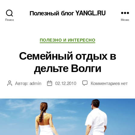
Полезный блог YANGL.RU
Поиск
Меню
Рубрики
ПОЛЕЗНО И ИНТЕРЕСНО
Семейный отдых в
дельте Волги
к
Автор:
admin
02.12.2010
Комментариев
нет
Автор
Дата
записи
записи
записи
Семей
отдых
в
дельте
Волги