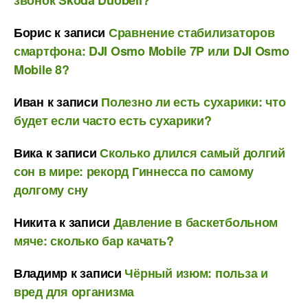
звонок Skoda Duobell?
Борис
к записи
Сравнение стабилизаторов
смартфона: DJI Osmo Mobile 7P или DJI Osmo
Mobile 8?
Иван
к записи
Полезно ли есть сухарики: что
будет если часто есть сухарики?
Вика
к записи
Сколько длился самый долгий
сон в мире: рекорд Гиннесса по самому
долгому сну
Никита
к записи
Давление в баскетбольном
мяче: сколько бар качать?
Владимр
к записи
Чёрный изюм: польза и
вред для организма