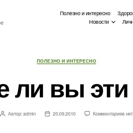
Полезно и интересно
Здоро
Новости
Лич
ое
Рубрики
ПОЛЕЗНО И ИНТЕРЕСНО
е ли вы эт
к
Автор:
admin
20.09.2010
Комментариев
нет
Автор
Дата
зап
записи
записи
Зна