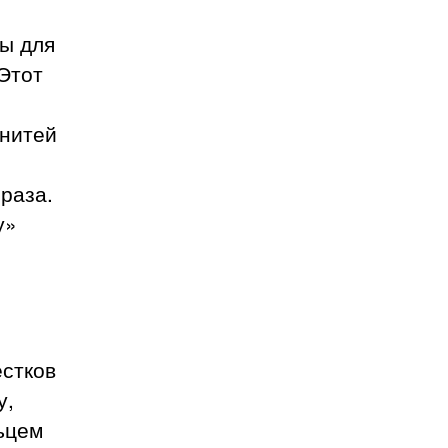
вы для
Этот
 нитей
раза.
у»
о
естков
у,
ьцем