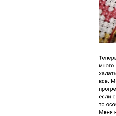
Тепер
много
халаты
все. М
прогре
если с
то осо
Меня н