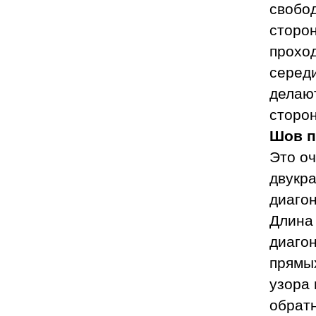
свобод
сторон
проход
середи
делают
сторон
Шов п
Это о
двукр
диагон
Длина
диаго
прямых
узора 
обрат