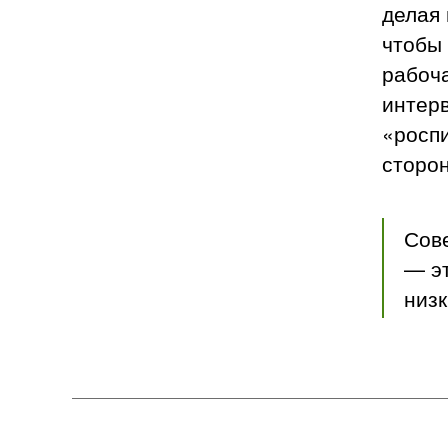
делая 
чтобы 
рабоча
интерв
«роспи
сторо
Сове
— эт
низк