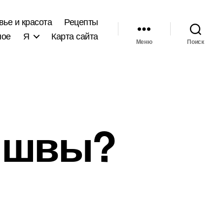
вье и красота
Рецепты
ное
Я
Карта сайта
Меню
Поиск
и швы?
иси
ете