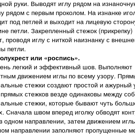
ной руки. Выводят иглу рядом на изнаночн
у рядом с первым проколом. На изнанке иго
ит под петлей и выходит на лицевую сторон
не петли. Закрепленный стежок (прикрепку)
, проводя иглу с ниткой наизнанку с внешне
ы петли.
олукрест или «роспись».
чень легкий и эффективный шов. Выполняют
атным движением иглы по всему узору. Прям
альные стежки создают простой и ажурный 
 прямых стежков везде одинаковы между соб
нальные стежки, которые бывают чуть больш
. Сначала швом вперед иголку обводят кон
в одном направлении, затем движением иглы
ном направлении заполняют пропущенные ме