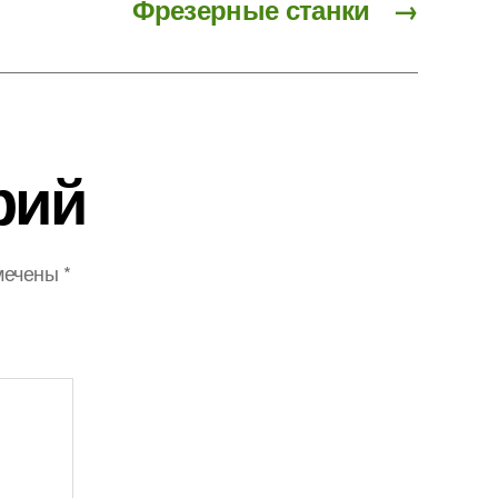
Фрезерные станки
→
рий
мечены
*