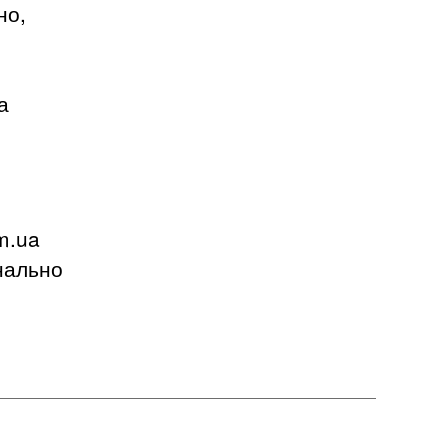
но,
а
m.ua
нально