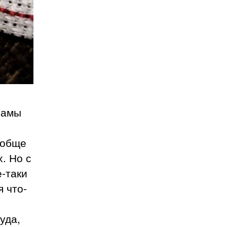
мамы
ообще
. Но с
е-таки
я что-
уда,