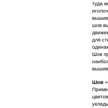
туда м
иголоч
вышив
шов в
движен
для ст
одинак
Шов п
наибо
вышив
Шов «
Примен
цветов
уклад