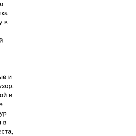
ую
лка
у в
й
ые и
узор.
ой и
е
тур
 в
ста,