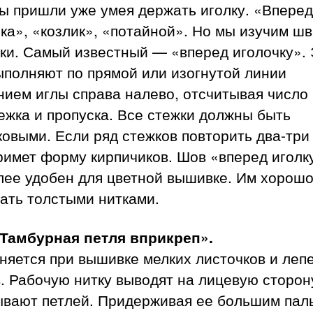
ы пришли уже умея держать иголку. «Вперед
ка», «козлик», «потайной». Но мы изучим ш
ки. Самый известный — «вперед иголочку». 
ыполняют по прямой или изогнутой линии
ием иглы справа налево, отсчитывая число
ежка и пропуска. Все стежки должны быть
овыми. Если ряд стежков повторить два-три 
римет форму кирпичиков. Шов «вперед иголк
лее удобен для цветной вышивке. Им хорош
ать толстыми нитками.
Тамбурная петля вприкреп».
яется при вышивке мелких листочков и леп
. Рабочую нитку выводят на лицевую сторон
ывают петлей. Придерживая ее большим пал