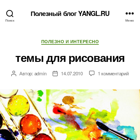
Полезный блог YANGL.RU
Поиск
Меню
Рубрики
ПОЛЕЗНО И ИНТЕРЕСНО
темы для рисования
к
Автор:
admin
14.07.2010
1 комментарий
Автор
Дата
запи
записи
записи
темы
для
рисо