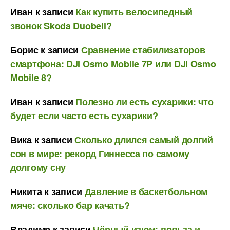
Иван
к записи
Как купить велосипедный
звонок Skoda Duobell?
Борис
к записи
Сравнение стабилизаторов
смартфона: DJI Osmo Mobile 7P или DJI Osmo
Mobile 8?
Иван
к записи
Полезно ли есть сухарики: что
будет если часто есть сухарики?
Вика
к записи
Сколько длился самый долгий
сон в мире: рекорд Гиннесса по самому
долгому сну
Никита
к записи
Давление в баскетбольном
мяче: сколько бар качать?
Владимр
к записи
Чёрный изюм: польза и