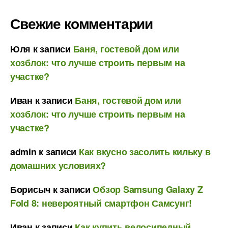
Свежие комментарии
Юля
к записи
Баня, гостевой дом или
хозблок: что лучше строить первым на
участке?
Иван
к записи
Баня, гостевой дом или
хозблок: что лучше строить первым на
участке?
admin
к записи
Как вкусно засолить кильку в
домашних условиях?
Борисыч
к записи
Обзор Samsung Galaxy Z
Fold 8: невероятный смартфон Самсунг!
Иван
к записи
Как купить велосипедный