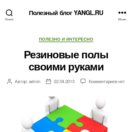
Полезный блог YANGL.RU
Поиск
Меню
Рубрики
ПОЛЕЗНО И ИНТЕРЕСНО
Резиновые полы
своими руками
к
Автор:
admin
22.04.2013
Комментариев
нет
Автор
Дата
записи
записи
записи
Резино
полы
своими
руками