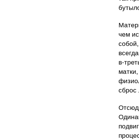
бутыло
Матери
чем ис
собой,
всегда
в-трет
матки,
физио
сброс 
Отсюд
Одинак
подвиг
процес