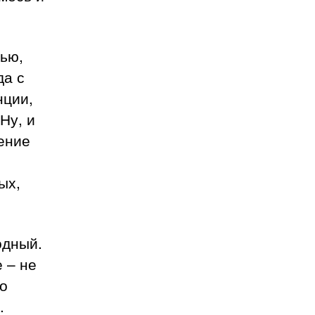
дью,
да с
нции,
Ну, и
ение
ых,
одный.
 – не
го
.