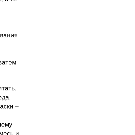
ивания
о
затем
итать.
еда,
аски –
чему
смесь и