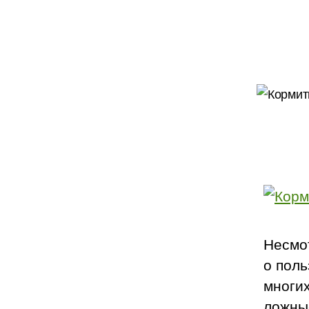
Несмо
о поль
многи
ложные