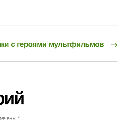
ки с героями мультфильмов
→
рий
мечены
*