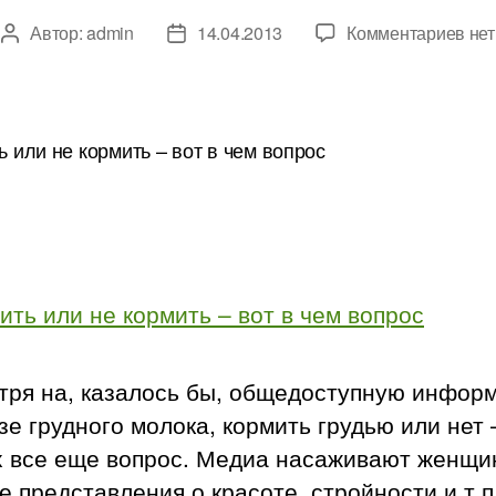
к
Автор:
admin
14.04.2013
Комментариев
нет
Автор
Дата
зап
записи
записи
Кор
или
не
кор
–
вот
в
чем
воп
тря на, казалось бы, общедоступную инфор
зе грудного молока, кормить грудью или нет 
х все еще вопрос.
Медиа насаживают женщи
 представления о красоте, стройности и т.п.