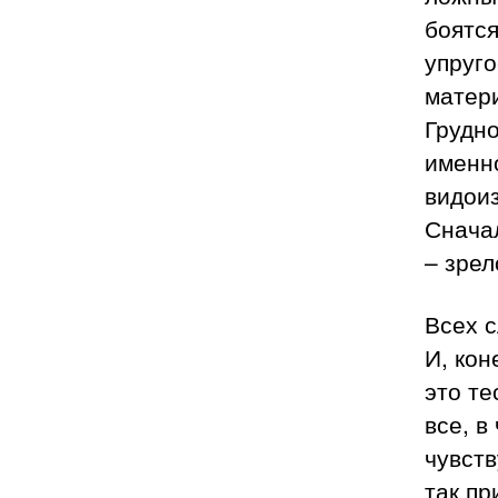
боятся
упруго
матери
Грудно
именно
видоиз
Сначал
– зрел
Всех с
И, кон
это те
все, в
чувств
так пр