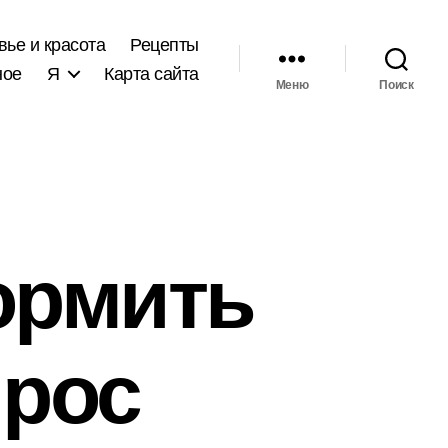
вье и красота
Рецепты
ное
Я
Карта сайта
Меню
Поиск
ормить
прос