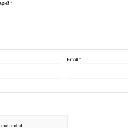
арий
*
Email
*