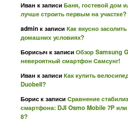
Иван
к записи
Баня, гостевой дом и
лучше строить первым на участке?
admin
к записи
Как вкусно засолить
домашних условиях?
Борисыч
к записи
Обзор Samsung Ga
невероятный смартфон Самсунг!
Иван
к записи
Как купить велосипе
Duobell?
Борис
к записи
Сравнение стабили
смартфона: DJI Osmo Mobile 7P или
8?